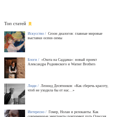
Топ статей
Искусство /
Сезон диалогов: главные мировые
выставки осени-зимы
Блоги /
«Охота на Саддама»: новый проект
Александра Роднянского и Warner Brothers
Люди /
Леонид Десятников: «Как сберечь красоту,
чтоб не уходила бы от нас…»
Интересно /
Гомер, Нолан и релоканты. Как
современные эмигранты повторяют путь Одиссея