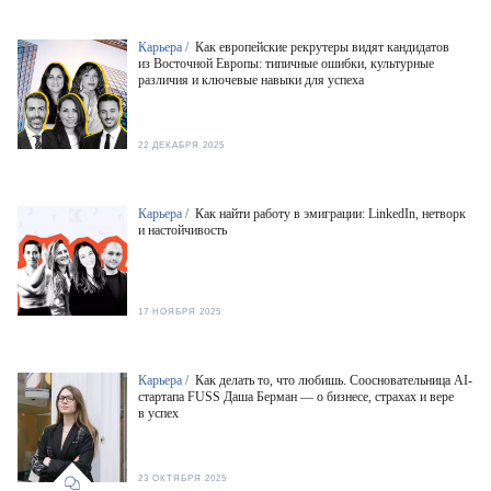
Карьера /
Как европейские рекрутеры видят кандидатов
из Восточной Европы: типичные ошибки, культурные
различия и ключевые навыки для успеха
22 ДЕКАБРЯ 2025
Карьера /
Как найти работу в эмиграции: LinkedIn, нетворк
и настойчивость
17 НОЯБРЯ 2025
Карьера /
Как делать то, что любишь. Соосновательница AI-
стартапа FUSS Даша Берман — о бизнесе, страхах и вере
в успех
23 ОКТЯБРЯ 2025