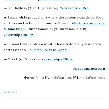
— Ian Hughes (@Ian_HughesNow)
25 октября 2016 г.
All male white productions where the audience can throw food
and piss on the floor. I for one can’t wait…
#HistoricalAccuracy
#EmmaRice
— Lauren Samuels (@Laurensamuels88)
25 октября 2016 г.
And soon they can do away with those historically inaccurate
actresses too…
#EmmaRice
#TheGlobe
— Miss L (@ProResting)
25 октября 2016 г.
Источник новости
Фото: Linda Nylind/Guardian, WikimediaCommons
26/10/2016