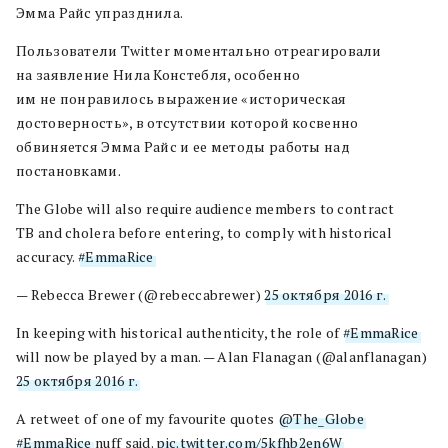
Эмма Райс упразднила.
Пользователи Twitter моментально отреагировали
на заявление Нила Констебля, особенно
им не понравилось выражение «историческая
достоверность», в отсутствии которой косвенно
обвиняется Эмма Райс и ее методы работы над
постановками.
The Globe will also require audience members to contract
TB and cholera before entering, to comply with historical
accuracy.
#EmmaRice
— Rebecca Brewer (@rebeccabrewer)
25 октября 2016 г.
In keeping with historical authenticity, the role of
#EmmaRice
will now be played by a man. — Alan Flanagan (@alanflanagan)
25 октября 2016 г.
A retweet of one of my favourite quotes
@The_Globe
#EmmaRice
nuff said.
pic.twitter.com/5kfhb2en6W