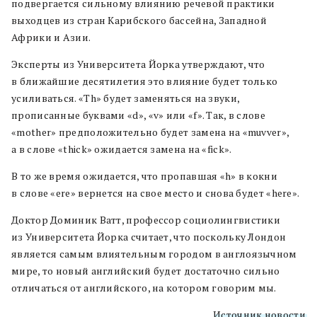
подвергается сильному влиянию речевой практики
выходцев из стран Карибского бассейна, Западной
Африки и Азии.
Эксперты из Университета Йорка утверждают, что
в ближайшие десятилетия это влияние будет только
усиливаться. «Th» будет заменяться на звуки,
прописанные буквами «d», «v» или «f». Так, в слове
«mother» предположительно будет замена на «muvver»,
а в слове «thick» ожидается замена на «fick».
В то же время ожидается, что пропавшая «h» в кокни
в слове «ere» вернется на свое место и снова будет «here».
Доктор Доминик Ватт, профессор социолингвистики
из Университета Йорка считает, что поскольку Лондон
является самым влиятельным городом в англоязычном
мире, то новый английский будет достаточно сильно
отличаться от английского, на котором говорим мы.
Источник новости