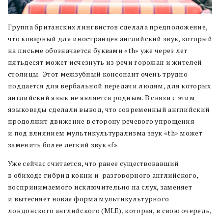
Группа британских лингвистов сделала предположение,
что коварный для иностранцев английский звук, который
на письме обозначается буквами «th» уже через лет
пятьдесят может исчезнуть из речи горожан и жителей
столицы. Этот межзубный консонант очень трудно
поддается для вербальной передачи людям, для которых
английский язык не является родным. В связи с этим
языковеды сделали вывод, что современный английский
продолжит движение в сторону речевого упрощения
и под влиянием мультикультурализма звук «th» может
заменить более легкий звук «f».
Уже сейчас считается, что ранее существовавший
в обиходе гибрид кокни и разговорного английского,
воспринимаемого исключительно на слух, заменяет
и вытесняет
новая форма мультикультурного
лондонского английского
(MLE), которая, в свою очередь,