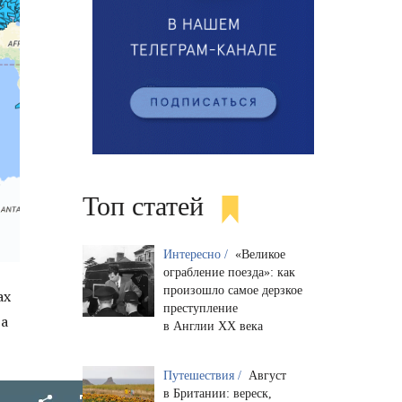
Топ статей
Интересно /
«Великое
ограбление поезда»: как
произошло самое дерзкое
ах
преступление
та
в Англии XX века
Путешествия /
Август
в Британии: вереск,