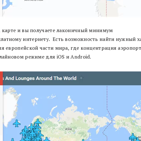
а карте и вы получаете лаконичный минимум
латному интернету. Есть возможность найти нужный х
ля европейской части мира, где концентрация аэропор
лайновом режиме для iOS и Android.