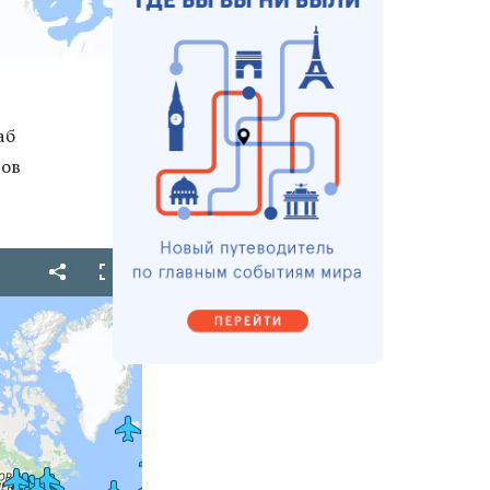
аб
тов