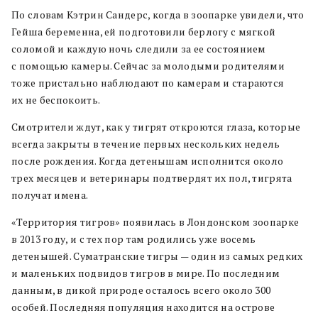
По словам Кэтрин Сандерс, когда в зоопарке увидели, что
Гейша беременна, ей подготовили берлогу с мягкой
соломой и каждую ночь следили за ее состоянием
с помощью камеры. Сейчас за молодыми родителями
тоже пристально наблюдают по камерам и стараются
их не беспокоить.
Смотрители ждут, как у тигрят откроются глаза, которые
всегда закрыты в течение первых нескольких недель
после рождения. Когда детенышам исполнится около
трех месяцев и ветеринары подтвердят их пол, тигрята
получат имена.
«Территория тигров» появилась в Лондонском зоопарке
в 2013 году, и с тех пор там родились уже восемь
детенышей. Суматранские тигры — один из самых редких
и маленьких подвидов тигров в мире. По последним
данным, в дикой природе осталось всего около 300
особей. Последняя популяция находится на острове