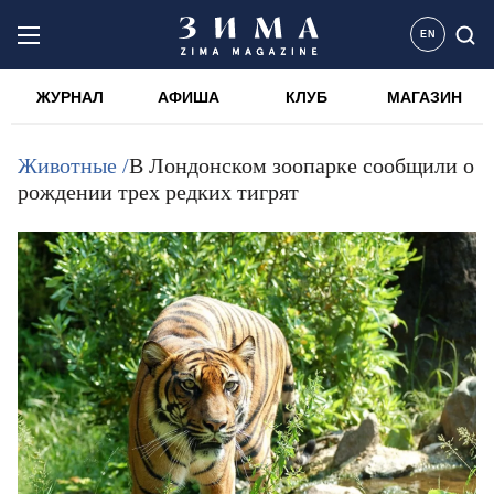
EN
ЖУРНАЛ
АФИША
КЛУБ
МАГАЗИН
Животные /
В Лондонском зоопарке сообщили о
рождении трех редких тигрят