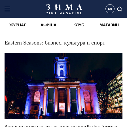
EN
ЖУРНАЛ
АФИША
КЛУБ
МАГАЗИН
Eastern Seasons: бизнес, культура и спорт
В этом году мультизадачная программа Eastern Seasons