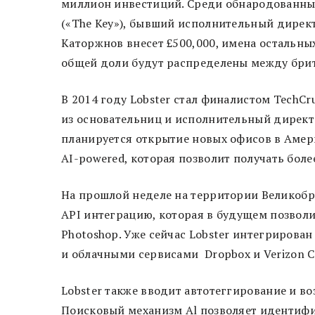
миллион инвестиций. Среди обнародованны
(«The Key»), бывший исполнительный дирек
Каторжнов внесет £500,000, имена остальны
общей доли будут распределены между бри
В 2014 году Lobster стал финалистом TechCru
из основательниц и исполнительный директо
планируется открытие новых офисов в Амери
AI-powered, которая позволит получать бол
На прошлой неделе на территории Великобри
API интеграцию, которая в будущем позвол
Photoshop. Уже сейчас Lobster интегрирован с
и облачными сервисами Dropbox и Verizon C
Lobster также вводит автотеггирование и в
Поисковый механизм Al позволяет идентифи