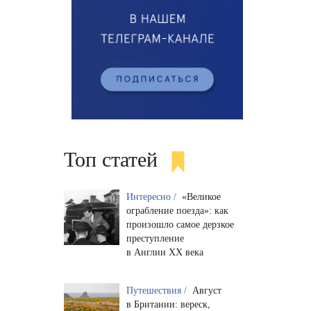
Топ статей
Интересно /
«Великое
ограбление поезда»: как
произошло самое дерзкое
преступление
в Англии XX века
Путешествия /
Август
в Британии: вереск,