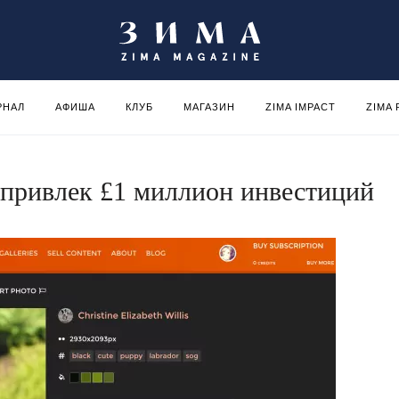
РНАЛ
АФИША
КЛУБ
МАГАЗИН
ZIMA IMPACT
ZIMA
r привлек £1 миллион инвестиций