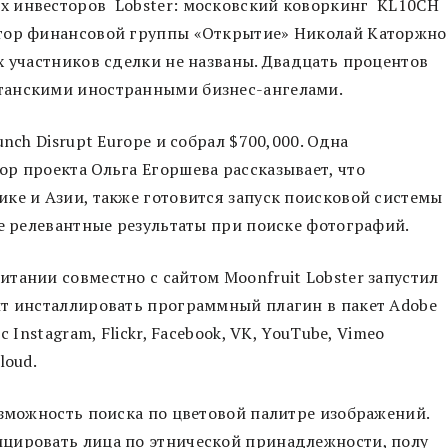
х инвесторов Lobster: московский коворкинг KL10CH
тор финансовой группы «Открытие» Николай Каторжно
х участников сделки не названы. Двадцать процентов
танскими иностранными бизнес-ангелами.
nch Disrupt Europe и собрал $700,000. Одна
р проекта Ольга Егоршева рассказывает, что
ке и Азии, также готовится запуск поисковой системы
ее релевантные результаты при поиске фотографий.
тании совместно с сайтом Moonfruit Lobster запустил
ит инсталлировать программный плагин в пакет Adobe
 Instagram, Flickr, Facebook, VK, YouTube, Vimeo
loud.
озможность поиска по цветовой палитре изображений.
цировать лица по этнической принадлежности, полу