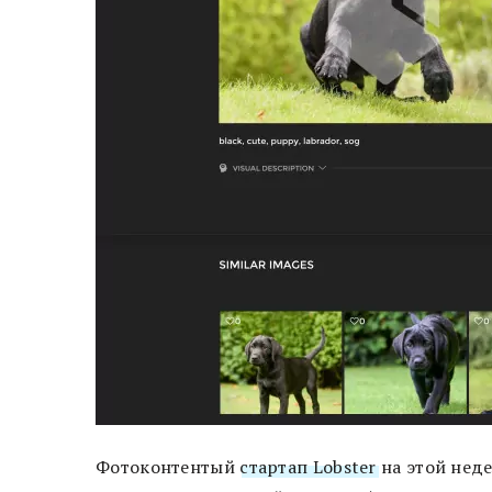
Фотоконтентый
стартап Lobster
на этой неде