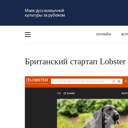
Маяк русскоязычной
культуры за рубежом
ОНЛАЙН
ЖУ
Британский стартап Lobste