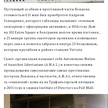
Пустующий особняк в престижной части Лондона
стоимостью £15 млн был приобретен Андреем
Гончаренко, которого таблоиды называют «теневым
олигархом с офшорными активами», в 2014 году. Дом
на 102 Eaton Square в Белгравии долгое время пустовал,
а 23 января группа сквоттеров проникла в помещение
через окно и помогла забраться внутрь 25 бездомным,
которые прозябали в районе станции Victoria.
Сквот-организация называет себя Autonomous Nation
of Anarchist Libertarians (A.N.A.L.) и известна своими
предыдущими самозахватами самых престижных
построек Лондона, в частности, A.N.A.L. ответственны
за «оккьюпай» дома на на Трафальгарской площади
в 2015 году и здания Institute of Directors на Pall Mall.