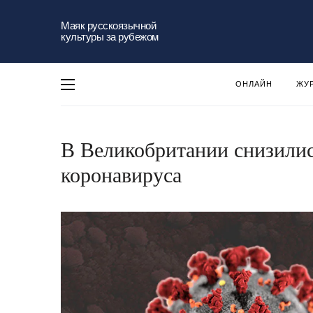
Маяк русскоязычной
культуры за рубежом
ОНЛАЙН
ЖУ
В Великобритании снизилис
коронавируса