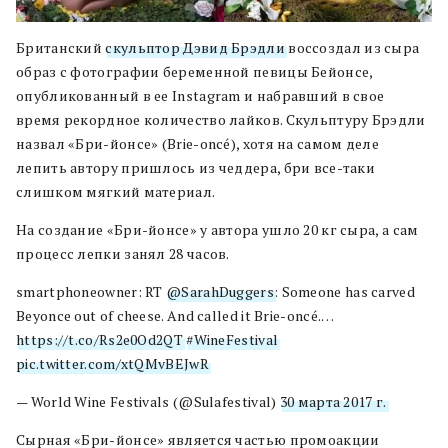
Британский
скульптор Дэвид Брэдли
воссоздал из сыра
образ с фотографии беременной певицы Бейонсе,
опубликованный в ее Instagram и набравший в свое
время рекордное количество лайков. Скульптуру Брэдли
назвал «Бри-йонсе» (Brie-oncé), хотя на самом деле
лепить автору пришлось из чеддера, бри все-таки
слишком мягкий материал.
На создание «Бри-йонсе» у автора ушло 20 кг сыра, а сам
процесс лепки занял 28 часов.
smartphoneowner: RT
@SarahDuggers
: Someone has carved
Beyonce out of cheese. And called it Brie-oncé.…
https://t.co/Rs2e0Od2QT
#WineFestival
pic.twitter.com/xtQMvBEJwR
— World Wine Festivals (@Sulafestival)
30 марта 2017 г.
Сырная «Бри-йонсе» является частью промоакции