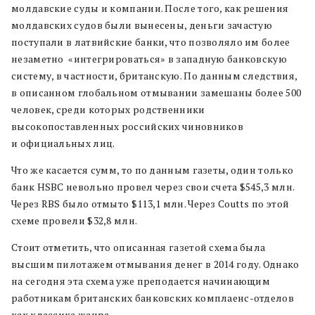
молдавские суды и компании. После того, как решения
молдавских судов были вынесены, деньги зачастую
поступали в латвийские банки, что позволяло им более
незаметно «интегрироваться» в западную банковскую
систему, в частности, британскую. По данным следствия,
в описанном глобальном отмывании замешаны более 500
человек, среди которых родственники
высокопоставленных российских чиновников
и официальных лиц.
Что же касается сумм, то по данным газеты, один только
банк HSBC невольно провел через свои счета $545,3 млн.
Через RBS было отмыто $113,1 млн. Через Coutts по этой
схеме провели $32,8 млн.
Стоит отметить, что описанная газетой схема была
высшим пилотажем отмывания денег в 2014 году. Однако
на сегодня эта схема уже преподается начинающим
работникам британских банковских комплаенс-отделов
как классика жанра.