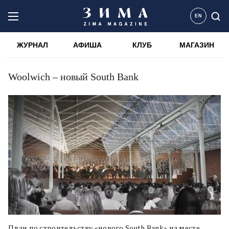
EN
ЖУРНАЛ
АФИША
КЛУБ
МАГАЗИН
Woolwich – новый South Bank
План по строительству «нового South Bank» на месте