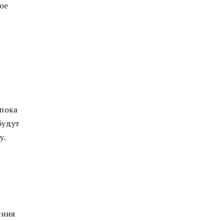
ое
 пока
будут
у.
ения