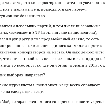
 а также то, что консерваторы значительно увеличат св
ствие в парламенте и, возможно, даже наберут
туционное большинство.
авители небольших партий, в том числе либеральные
аты, «зеленые» и SNP (шотландские националисты),
гали друг другу даже предвыборный альянс, то есть
инированное выдвижение единого кандидата против
авителей консерваторов на местах. Однако лейбористы
, что они на такой альянс не согласны и их кандидаты 
ться во всех округах, где они были избраны в 2015 год
этих выборах напрягает?
ские журналисты и политологи чаще всего обращают
ие на следующие вещи.
: Мэй, которая очень много говорит о важности укрепл