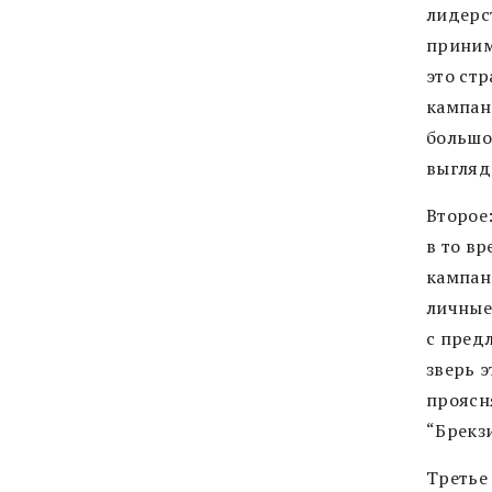
лидерс
приним
это ст
кампан
большой
выгляди
Второе
в то в
кампан
личные
с предл
зверь э
проясн
“Брекзи
Третье