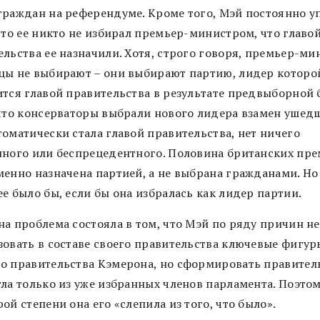
граждан на референдуме. Кроме того, Мэй постоянно у
что ее никто не избирал премьер-министром, что главо
ельства ее назначили. Хотя, строго говоря, премьер-ми
цы не выбирают – они выбирают партию, лидер которо
ится главой правительства в результате предвыборной 
 что консерваторы выбрали нового лидера взамен ушед
томатически стала главой правительства, нет ничего
нного или беспрецедентного. Половина британских пр
менно назначена партией, а не выбрана гражданами. Но
е было бы, если бы она избралась как лидер партии.
на проблема состояла в том, что Мэй по ряду причин не
зовать в составе своего правительства ключевые фигур
о правительства Кэмерона, но сформировать правител
гла только из уже избранных членов парламента. Поэтом
ой степени она его «слепила из того, что было».