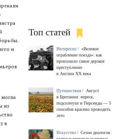
прекали
й
нистра
Топ статей
й
борьбы.
шего и
Интересно /
«Великое
ограбление поезда»: как
произошло самое дерзкое
емьеров
преступление
в Англии XX века
Путешествия /
Август
 могла
в Британии: вереск,
подсолнухи и Персеиды — 5
ы из
способов красиво проводить
ьство
лето
у в
Искусство /
Сезон диалогов:
главные мировые выставки