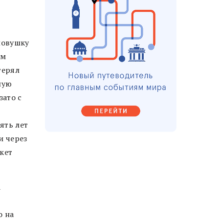
ловушку
ом
терял
ную
зато с
ять лет
и через
акет
а
о на