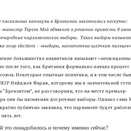
 пасхальные каникулы в Британии закончились нескучно:
-министр Тереза Мэй объявила о решении провести 8 июня
еочередные парламентские выборы. Такие выборы называ
ки snap elections – «выборы, назначенные щелчком пальцев»
шение большинство аналитиков называют «неожиданны
но после того, как Британия формально начала процесс
осоюза. Некоторые опытные политики, и в том числе б
UKIP Найджел Фараж, которому мы в значительной сте
 “Брекзитом”, не раз говорили, что на месте премьер-
ра они бы назначили досрочные выборы. Однако сама 
кратно публично заявляла, что парламент будет работа
пять лет.
ей это понадобилось и почему именно сейчас?