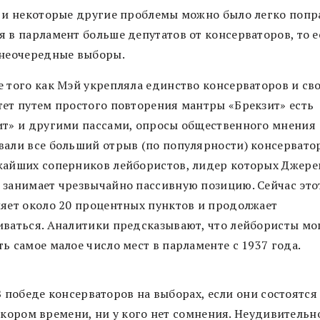
и и некоторые другие проблемы можно было легко попр
 в парламент больше депутатов от консерваторов, то е
внеочередные выборы.
е того как Мэй укрепляла единство консерваторов и св
тет путем простого повторения мантры «Брекзит» есть
ит» и другими пассами, опросы общественного мнения
вали все больший отрыв (по популярности) консервато
жайших соперников лейбористов, лидер которых Джер
 занимает чрезвычайно пассивную позицию. Сейчас это
ляет около 20 процентных пунктов и продолжает
иваться. Аналитики предсказывают, что лейбористы мо
ь самое малое число мест в парламенте с 1937 года.
В победе консерваторов на выборах, если они состоятся
скором времени, ни у кого нет сомнения. Неудивительно