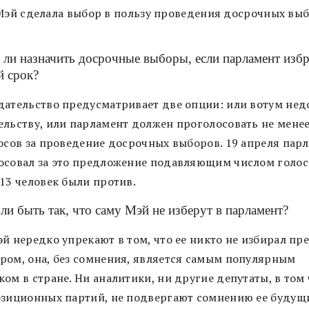
Мэй сделала выбор в пользу проведения досрочных выб
ли назначить досрочные выборы, если парламент избр
й срок?
дательство предусматривает две опции: или вотум нед
ельству, или парламент должен проголосовать не мене
лосов за проведение досрочных выборов. 19 апреля пар
осовал за это предложение подавляющим числом голос
 13 человек были против.
ли быть так, что саму Мэй не изберут в парламент?
й нередко упрекают в том, что ее никто не избирал пр
ром, она, без сомнения, является самым популярным
ом в стране. Ни аналитики, ни другие депутаты, в том
озиционных партий, не подвергают сомнению ее будущ