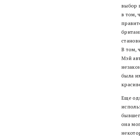
выбор 
в том, 
правит
британ
станов
В том,
Мэй ав
незако
была и
красиве
Еще од
исполь
бывшег
она мо
некотор