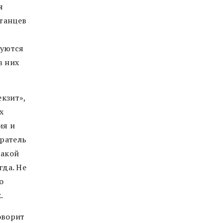
я
итанцев
зуются
в них
кзит»,
х
ия и
иратель
такой
гда. Не
о
.
оворит