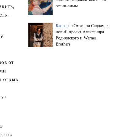
авить,
осени-зимы
сть –
Блоги /
«Охота на Саддама»:
новый проект Александра
ой
Роднянского и Warner
Brothers
ров от
еми
т отрыв
гут
 в
, что