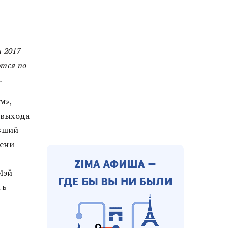
 2017
ются по-
.
м»,
 выхода
ывший
пени
Мэй
ть