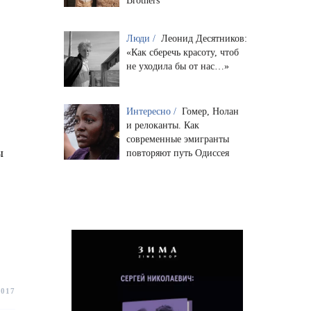
Brothers
Люди /
Леонид Десятников:
«Как сберечь красоту, чтоб
не уходила бы от нас…»
Интересно /
Гомер, Нолан
и релоканты. Как
современные эмигранты
ы
повторяют путь Одиссея
2017