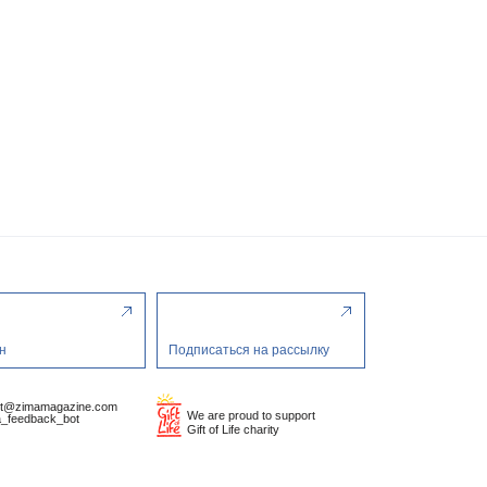
н
Подписаться на рассылку
ct@zimamagazine.com
We are proud to support
_feedback_bot
Gift of Life charity