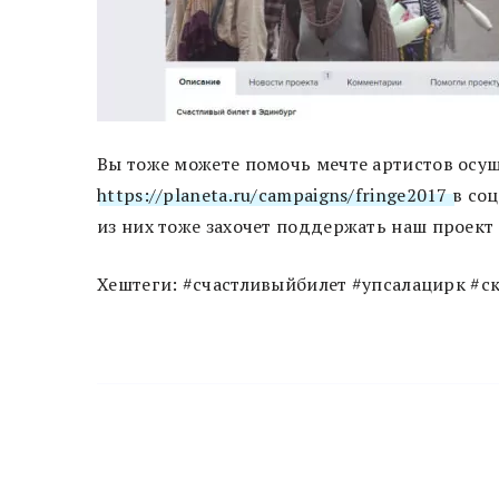
Вы тоже можете помочь мечте артистов осущ
https://planeta.ru/campaigns/fringe2017
в со
из них тоже захочет поддержать наш проект
Хештеги: #счастливыйбилет #упсалацирк #с