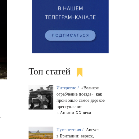
Топ статей
Интересно /
«Великое
ограбление поезда»: как
произошло самое дерзкое
преступление
в Англии XX века
т
Путешествия /
Август
в Британии: вереск,