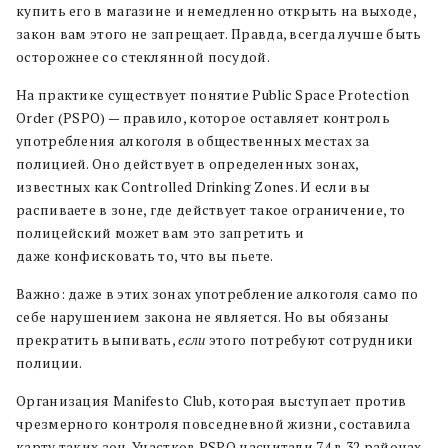
купить его в магазине и немедленно открыть на выходе,
закон вам этого не запрещает. Правда, всегда лучше быть
осторожнее со стеклянной посудой.
На практике существует понятие Public Space Protection
Order (PSPO) — правило, которое оставляет контроль
употребления алкоголя в общественных местах за
полицией. Оно действует в определенных зонах,
известных как Controlled Drinking Zones. И если вы
распиваете в зоне, где действует такое ограничение, то
полицейский может вам это запретить и
даже конфисковать то, что вы пьете.
Важно: даже в этих зонах употребление алкоголя само по
себе нарушением закона не является. Но вы обязаны
прекратить выпивать,
если
этого потребуют сотрудники
полиции.
Организация Manifesto Club, которая выступает против
чрезмерного контроля повседневной жизни, составила
карту таких зон. Участков PSPO насчитали 74 в 32 районах