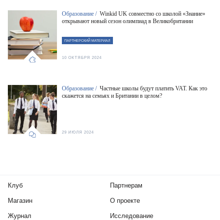
Образование /
Winkid UK совместно со школой «Знание»
открывают новый сезон олимпиад в Великобритании
ПАРТНЕРСКИЙ МАТЕРИАЛ
10 ОКТЯБРЯ 2024
Образование /
Частные школы будут платить VAT. Как это
скажется на семьях и Британии в целом?
29 ИЮЛЯ 2024
Клуб
Партнерам
Магазин
О проекте
Журнал
Исследование