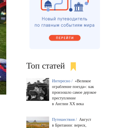
Топ статей
Интересно /
«Великое
ограбление поезда»: как
произошло самое дерзкое
преступление
в Англии XX века
Путешествия /
Август
в Британии: вереск,