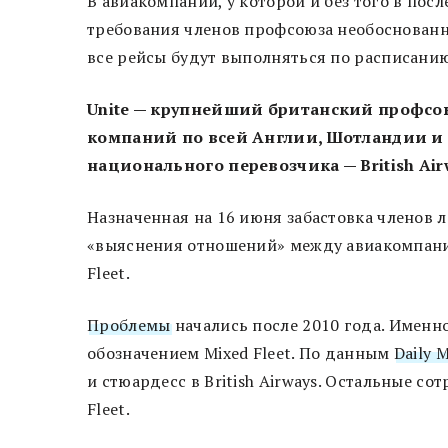
В авиакомпании, у которой и без того в пос
требования членов профсоюза необоснованн
все рейсы будут выполняться по расписанию
Unite — крупнейший британский профсо
компаний по всей Англии, Шотландии и У
национального перевозчика — British Air
Назначенная на 16 июня забастовка членов
«выяснения отношений» между авиакомпани
Fleet.
Проблемы
начались после 2010 года. Именн
обозначением Mixed Fleet. По данным
Daily M
и стюардесс в British Airways. Остальные со
Fleet.