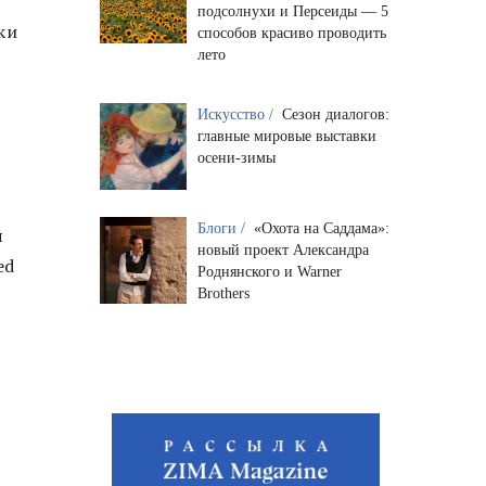
подсолнухи и Персеиды — 5
ки
способов красиво проводить
лето
Искусство /
Сезон диалогов:
главные мировые выставки
осени-зимы
Блоги /
«Охота на Саддама»:
я
новый проект Александра
ed
Роднянского и Warner
Brothers