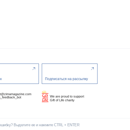
н
Подписаться на рассылку
ct@zimamagazine.com
We are proud to support
_feedback_bot
Gift of Life charity
ошибку? Выделите ее и нажмите CTRL + ENTER