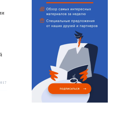
ми
й
2017