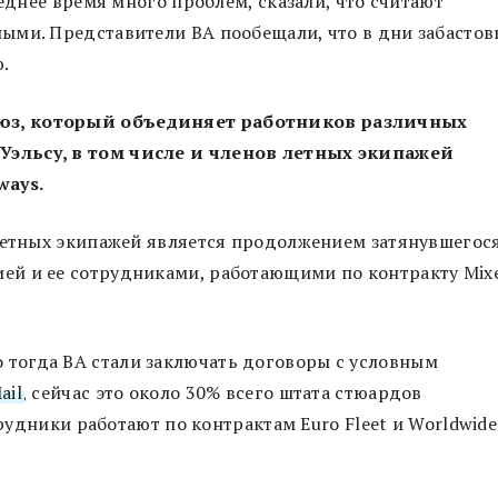
леднее время много проблем, сказали, что считают
ыми. Представители BA пообещали, что в дни забастов
.
юз, который объединяет работников различных
эльсу, в том числе и членов летных экипажей
ways.
 летных экипажей является продолжением затянувшегос
ей и ее сотрудниками, работающими по контракту Mix
о тогда ВА стали заключать договоры с условным
ail
, сейчас это около 30% всего штата стюардов
трудники работают по контрактам Euro Fleet и Worldwide