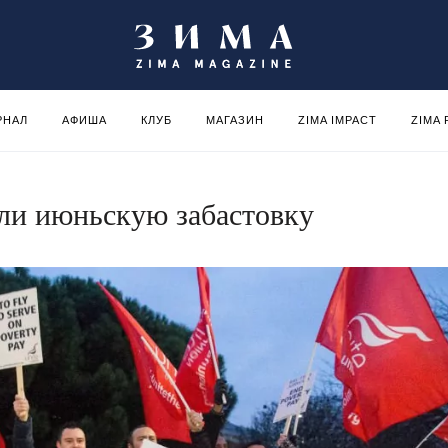
РНАЛ
АФИША
КЛУБ
МАГАЗИН
ZIMA IMPACT
ZIMA
ли июньскую забастовку