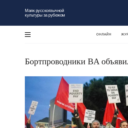
Маяк русскоязычной
культуры за рубежом
ОНЛАЙН
ЖУ
Бортпроводники BA объяви