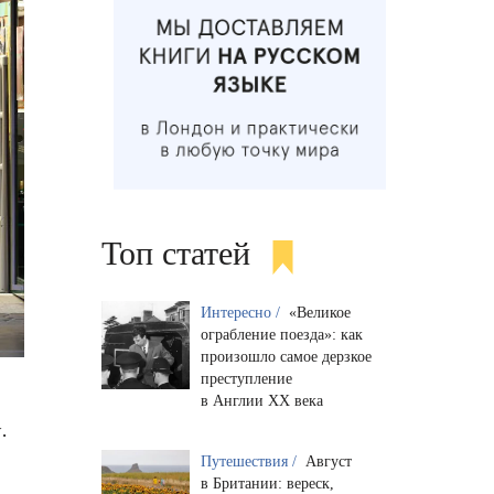
Топ статей
Интересно /
«Великое
ограбление поезда»: как
произошло самое дерзкое
преступление
в Англии XX века
.
г
Путешествия /
Август
в Британии: вереск,