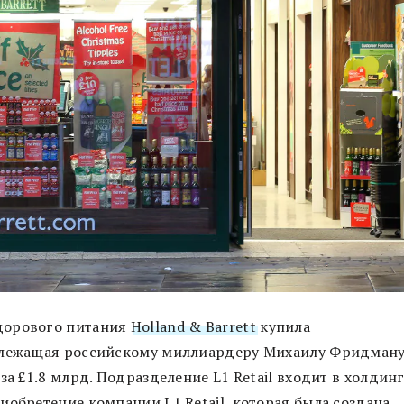
дорового питания
Holland & Barrett
купила
адлежащая российскому миллиардеру Михаилу Фридману
за £1.8 млрд. Подразделение L1 Retail входит в холдин
иобретение компании L1 Retail, которая была создана