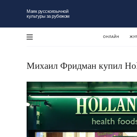
Маяк русскоязычной
культуры за рубежом
ОНЛАЙН
ЖУ
Михаил Фридман купил Holl