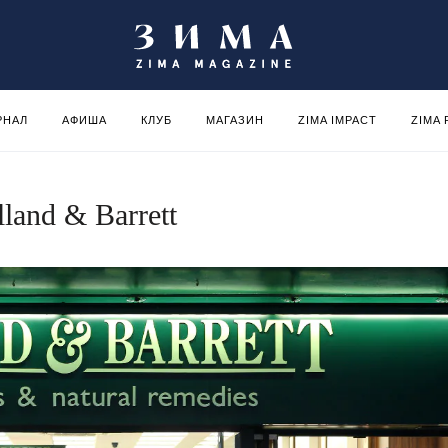
РНАЛ
АФИША
КЛУБ
МАГАЗИН
ZIMA IMPACT
ZIMA
and & Barrett