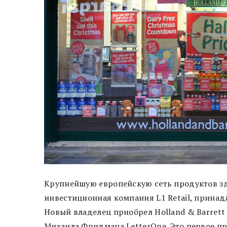
Крупнейшую европейскую сеть продуктов з
инвестиционная компания L1 Retail, прин
Новый владелец приобрел Holland & Barrett 
Михаила Фридмана LetterOne. Это первое пр