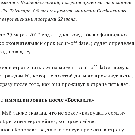
омент в Великобритании, получат право на постоянное
The Telegraph. Об этом премьер-министр Соединенного
с европейскими лидерами 22 июня.
у до 29 марта 2017 года — дня, когда был официально
о окончательный срок («cut-off date») будет определен
позднюю дату.
ил в стране пять лет на момент «cut-off date», получат
х граждан ЕС, которые до этой даты не проживут пяти л
 сразу после того, как они проживут в стране пять лет.
ут иммигрировать после «Брекзита»
Мэй также сказала, что не хочет «разрушать семьи»
в Британии европейцев, которые сейчас
ного Королевства, также смогут приехать в страну