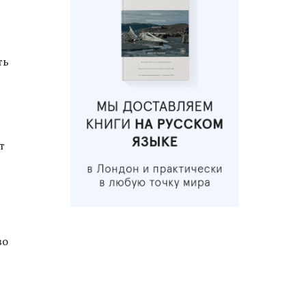
ть
т
во