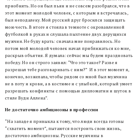
приобнять. Но он был пьян и не совсем разобрался, что в
этот момент молодой человек, с которым я встречалась,
был неподалеку. Мой русский друг бросился защищать
мою честь. В итоге я стояла в темноте с окровавленной
футболкой в руках и слушала пыхтение двух дерущихся
мужчин. Не буду врать: сначала мне понравилось. Но
потом мой молодой человек начал приближаться ко мне,
раскрыв объятия. Я думала: сейчас мы будем праздновать
победу. Но он строго заявил: “Что это такое? Разве я
разрешал тебе разговаривать с ним?” И в этот момент я,
конечно, возжелала, чтобы рядом со мной был мужчина
не в поту и крови, а в костюме и с улыбкой, который умеет
разрешать конфликты с помощью дипломатии и шуток в
стиле Вуди Аллена”.
Не достаточно амбициозны в профессии
“На западе я привыкла к тому, что люди всегда готовы
“схватить момент”, пытаются построить свою жизнь,
достаточно амбициозны. Русские мужчины в