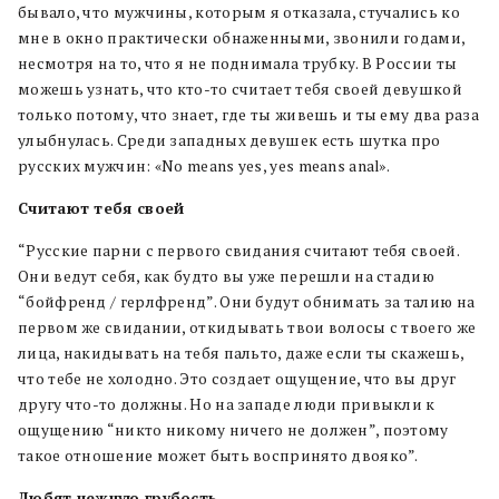
бывало, что мужчины, которым я отказала, стучались ко
мне в окно практически обнаженными, звонили годами,
несмотря на то, что я не поднимала трубку. В России ты
можешь узнать, что кто-то считает тебя своей девушкой
только потому, что знает, где ты живешь и ты ему два раза
улыбнулась. Среди западных девушек есть шутка про
русских мужчин: «No means yes, yes means anal».
Считают тебя своей
“Русские парни с первого свидания считают тебя своей.
Они ведут себя, как будто вы уже перешли на стадию
“бойфренд / герлфренд”. Они будут обнимать за талию на
первом же свидании, откидывать твои волосы с твоего же
лица, накидывать на тебя пальто, даже если ты скажешь,
что тебе не холодно. Это создает ощущение, что вы друг
другу что-то должны. Но на западе люди привыкли к
ощущению “никто никому ничего не должен”, поэтому
такое отношение может быть воспринято двояко”.
Любят нежную грубость