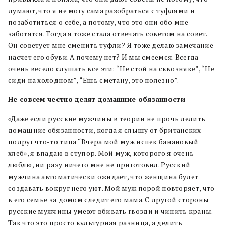
думают, что я не могу сама разобраться с туфлями и
позаботиться о себе, а потому, что это они обо мне
заботятся. Тогда я тоже стала отвечать советом на совет.
Он советует мне сменить туфли? Я тоже делаю замечание
насчет его обуви. А почему нет? И мы смеемся. Всегда
очень весело слушать все эти: “Не стой на сквозняке”, “Не
сиди на холодном”, “Ешь сметану, это полезно”.
Не совсем честно делят домашние обязанности
«Даже если русские мужчины в теории не прочь делить
домашние обязанности, когда я слышу от британских
подруг что-то типа “Вчера мой муж испек банановый
хлеб», я впадаю в ступор. Мой муж, которого я очень
люблю, ни разу ничего мне не приготовил. Русский
мужчина автоматически ожидает, что женщина будет
создавать вокруг него уют. Мой муж порой повторяет, что
в его семье за домом следит его мама. С другой стороны
русские мужчины умеют вбивать гвозди и чинить краны.
Так что это просто культурная разница, а делить