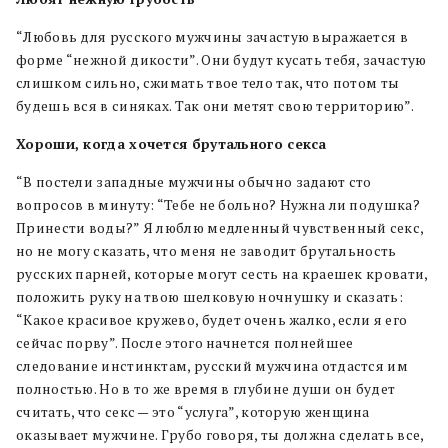
“Любовь для русского мужчины зачастую выражается в
форме “нежной дикости”. Они будут кусать тебя, зачастую
слишком сильно, сжимать твое тело так, что потом ты
будешь вся в синяках. Так они метят свою территорию”.
Хороши, когда хочется брутального секса
“В постели западные мужчины обычно задают сто
вопросов в минуту: “Тебе не больно? Нужна ли подушка?
Принести воды?” Я люблю медленный чувственный секс,
но не могу сказать, что меня не заводит брутальность
русских парней, которые могут сесть на краешек кровати,
положить руку на твою шелковую ночнушку и сказать:
“Какое красивое кружево, будет очень жалко, если я его
сейчас порву”. После этого начнется полнейшее
следование инстинктам, русский мужчина отдастся им
полностью. Но в то же время в глубине души он будет
считать, что секс — это “услуга”, которую женщина
оказывает мужчине. Грубо говоря, ты должна сделать все,