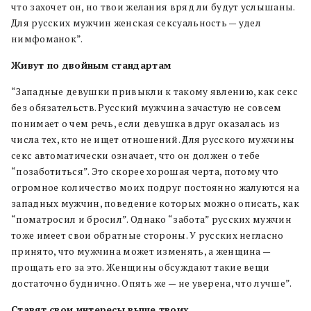
что захочет он, но твои желания вряд ли будут услышаны.
Для русских мужчин женская сексуальность — удел
нимфоманок”.
Живут по двойным стандартам
“Западные девушки привыкли к такому явлению, как секс
без обязательств. Русский мужчина зачастую не совсем
понимает о чем речь, если девушка вдруг оказалась из
числа тех, кто не ищет отношений. Для русского мужчины
секс автоматически означает, что он должен о тебе
“позаботиться”. Это скорее хорошая черта, потому что
огромное количество моих подруг постоянно жалуются на
западных мужчин, поведение которых можно описать, как
“поматросил и бросил”. Однако “забота” русских мужчин
тоже имеет свои обратные стороны. У русских негласно
принято, что мужчина может изменять, а женщина —
прощать его за это. Женщины обсуждают такие вещи
достаточно буднично. Опять же — не уверена, что лучше”.
Ставят свои интересы выше твоих