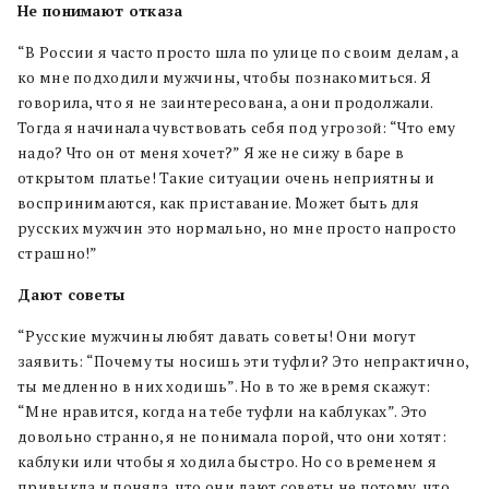
Не понимают отказа
“В России я часто просто шла по улице по своим делам, а
ко мне подходили мужчины, чтобы познакомиться. Я
говорила, что я не заинтересована, а они продолжали.
Тогда я начинала чувствовать себя под угрозой: “Что ему
надо? Что он от меня хочет?” Я же не сижу в баре в
открытом платье! Такие ситуации очень неприятны и
воспринимаются, как приставание. Может быть для
русских мужчин это нормально, но мне просто напросто
страшно!”
Дают советы
“Русские мужчины любят давать советы! Они могут
заявить: “Почему ты носишь эти туфли? Это непрактично,
ты медленно в них ходишь”. Но в то же время скажут:
“Мне нравится, когда на тебе туфли на каблуках”. Это
довольно странно, я не понимала порой, что они хотят:
каблуки или чтобы я ходила быстро. Но со временем я
привыкла и поняла, что они дают советы не потому, что