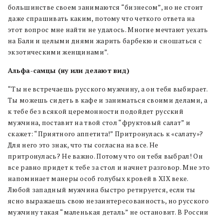
большинстве своем занимаются “бизнесом”, но не стоит
даже спрашивать каким, потому что четкого ответа на
этот вопрос мне найти не удалось. Многие мечтают уехать
на Бали и целыми днями жарить барбекю и сношаться с
экзотическими женщинами”.
Альфа-самцы (ну или делают вид)
“Ты не встречаешь русского мужчину, а он тебя выбирает.
Ты можешь сидеть в кафе и заниматься своими делами, а
к тебе без всякой церемонности подойдет русский
мужчина, поставит на твой стол “фруктовый салат” и
скажет: “Приятного аппетита!” Притронулась к «салату»?
Для него это знак, что ты согласна на все. Не
притронулась? Не важно. Потому что он тебя выбрал! Он
все равно придет к тебе за стол и начнет разговор. Мне это
напоминает манеры особ голубых кровей в XIX веке.
Любой западный мужчина быстро ретируется, если ты
ясно выражаешь свою незаинтересованность, но русского
мужчину такая “маленькая деталь” не остановит. В России