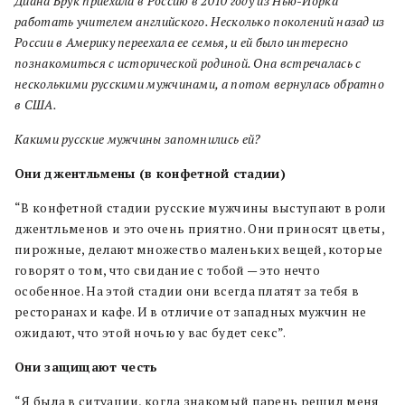
Диана Брук приехала в Россию в 2010 году из Нью-Йорка
работать учителем английского. Несколько поколений назад из
России в Америку переехала ее семья, и ей было интересно
познакомиться с исторической родиной.
Она встречалась с
несколькими русскими мужчинами, а потом вернулась обратно
в США.
Какими русские мужчины запомнились ей?
Они джентльмены (в конфетной стадии)
“В конфетной стадии русские мужчины выступают в роли
джентльменов и это очень приятно. Они приносят цветы,
пирожные, делают множество маленьких вещей, которые
говорят о том, что свидание с тобой — это нечто
особенное. На этой стадии они всегда платят за тебя в
ресторанах и кафе. И в отличие от западных мужчин не
ожидают, что этой ночью у вас будет секс”.
Они защищают честь
“Я была в ситуации, когда знакомый парень решил меня