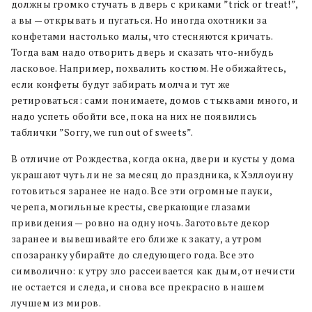
должны громко стучать в дверь с криками ”trick or treat!”,
а вы — открывать и пугаться. Но иногда охотники за
конфетами настолько малы, что стесняются кричать.
Тогда вам надо отворить дверь и сказать что-нибудь
ласковое. Например, похвалить костюм. Не обижайтесь,
если конфеты будут забирать молча и тут же
ретироваться: сами понимаете, домов с тыквами много, и
надо успеть обойти все, пока на них не появились
таблички ”Sorry, we run out of sweets”.
В отличие от Рождества, когда окна, двери и кусты у дома
украшают чуть ли не за месяц до праздника, к Хэллоуину
готовиться заранее не надо. Все эти огромные пауки,
черепа, могильные кресты, сверкающие глазами
привидения — ровно на одну ночь. Заготовьте декор
заранее и вывешивайте его ближе к закату, а утром
спозаранку убирайте до следующего года. Все это
символично: к утру зло рассеивается как дым, от нечисти
не остается и следа, и снова все прекрасно в нашем
лучшем из миров.