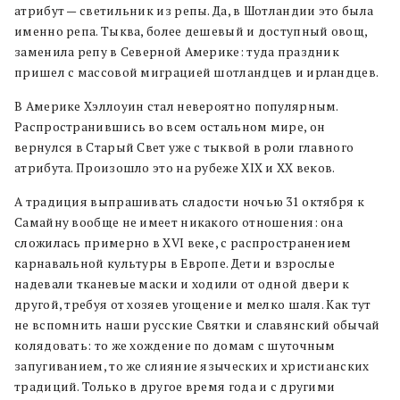
атрибут — светильник из репы. Да, в Шотландии это была
именно репа. Тыква, более дешевый и доступный овощ,
заменила репу в Северной Америке: туда праздник
пришел с массовой миграцией шотландцев и ирландцев.
В Америке Хэллоуин стал невероятно популярным.
Распространившись во всем остальном мире, он
вернулся в Старый Свет уже с тыквой в роли главного
атрибута. Произошло это на рубеже XIX и XX веков.
А традиция выпрашивать сладости ночью 31 октября к
Самайну вообще не имеет никакого отношения: она
сложилась примерно в XVI веке, с распространением
карнавальной культуры в Европе. Дети и взрослые
надевали тканевые маски и ходили от одной двери к
другой, требуя от хозяев угощение и мелко шаля. Как тут
не вспомнить наши русские Святки и славянский обычай
колядовать: то же хождение по домам с шуточным
запугиванием, то же слияние языческих и христианских
традиций. Только в другое время года и с другими