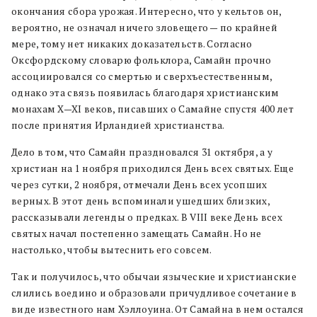
окончания сбора урожая. Интересно, что у кельтов он,
вероятно, не означал ничего зловещего — по крайней
мере, тому нет никаких доказательств. Согласно
Оксфордскому словарю фольклора, Самайн прочно
а
ссоциировался со смертью и сверхъестественным,
однако эта связь появилась благодаря христианским
монахам X—XI веков, писавших о Самайне спустя 400 лет
после принятия Ирландией христианства.
Дело в том, что Самайн праздновался 31 октября, а у
христиан на 1 ноября приходился День всех святых. Еще
через сутки, 2 ноября, отмечали День всех усопших
верных. В этот день вспоминали ушедших близких,
рассказывали легенды о предках. В VIII веке День всех
святых начал постепенно замещать Самайн. Но не
настолько, чтобы вытеснить его совсем.
Так и получилось, что обычаи языческие и христианские
слились воедино и образовали причудливое сочетание в
виде известного нам Хэллоуина. От Самайна в нем остался