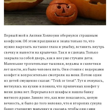
Первый мой в Англии Хэллоуин обернулся страшным
конфузом. Об этом празднике я знала только то, что
нужно вырезать на тыкве глаза и улыбку, вставить внутрь
свечку и вынести на крылечко. Так я и сделала. Только
закрыла за собой дверь, как в нее уже стучали дети.
Маленькие трогательные тыковки, ведьмы и скелетики
лет шести, их было человек пять. Они стояли с ведерками
конфет и вопросительно смотрели на меня. Потом один
из детей смущенно сказал: ”Trick or treat”. Тут я очнулась,
метнулась на кухню и поняла, что приличных конфет у
меня дома нет. Перерыла все шкафы и нашла банку
мятного драже. Заняло это, как мне показалось, целую
вечность, и было до того неловко, что я второпях сунула
банку старшему мальчику и сказала, чтобы они сами