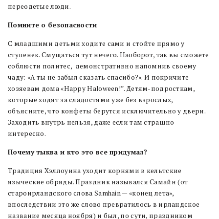
переодетые люди.
Помните о безопасности
С младшими детьми ходите сами и стойте прямо у
ступенек. Смущаться тут нечего. Наоборот, так вы сможете
соблюсти политес, демонстративно напомнив своему
чаду: «А ты не забыл сказать спасибо?». И покричите
хозяевам дома «Happy Haloween!”. Детям-подросткам,
которые ходят за сладостями уже без взрослых,
объясните, что конфеты берутся исключительно у двери.
Заходить внутрь нельзя, даже если там страшно
интересно.
Почему тыква и кто это все придумал?
Традиция Хэллоуина уходит корнями в кельтские
языческие обряды. Праздник назывался Самайн (
от
староирландского слова Samhain — «конец лета»,
впоследствии это же слово превратилось в ирландское
название месяца ноября) и
был, по сути, праздником