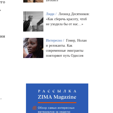
Brothers
его
,
Люди /
Леонид Десятников:
«Как сберечь красоту, чтоб
не уходила бы от нас…»
нии
Интересно /
Гомер, Нолан
е
и релоканты. Как
современные эмигранты
повторяют путь Одиссея
.