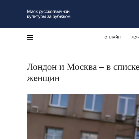
Маяк русскоязычной
культуры за рубежом
ОНЛАЙН
ЖУ
Лондон и Москва – в списк
женщин