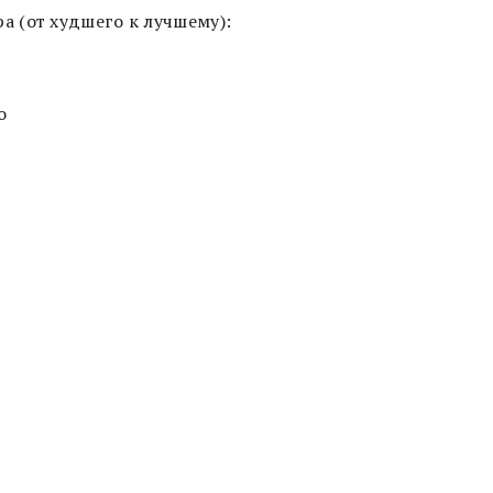
 (от худшего к лучшему):
о