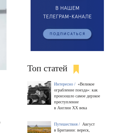
Топ статей
Интересно /
«Великое
ограбление поезда»: как
произошло самое дерзкое
преступление
в Англии XX века
в
Путешествия /
Август
в Британии: вереск,