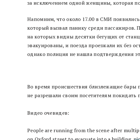
за исключением одной женщины, которая по
Напомним, что около 17.00 в СМИ появились
который вызвал панику среди пассажиров. 
на которых видны десятки бегущих от станци
эвакуированы, и поезда проезжали их без о
однако полиция не нашла подтверждения э
Во время происшествия близлежащие бары п
не разрешали своим посетителям покидать 
Видео очевидев:
People are running from the scene after multipl
on Oxford street to evacuate into a building.
pi