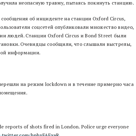
лучила неопасную травму, пытаясь покинуть станцию.
 сообщения об инциденте на станции Oxford Circus,
Пользователи соцсетей опубликовали множество видео,
и людей. Станции Oxford Circus и Bond Street были
становки. Очевидцы сообщили, что слышали выстрелы,
той информации.
ерешли на режим lockdown и в течение примерно часа
помещения.
e reports of shots fired in London. Police urge everyone
c.twitter.com/hnbxFAFxaR