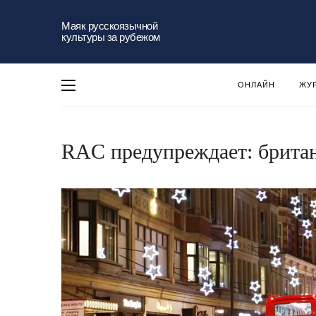
Маяк русскоязычной
культуры за рубежом
ОНЛАЙН
ЖУ
RAC предупреждает: британ