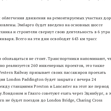
я облегчения движения на ремонтируемых участках до
новлены. Эмбарго будет введено на основных шоссе
хника и строители свернут свою деятельность в 6 утра
января. Всего на эти дни освободят 643 км трасс
о обольщаться не стоит. Транспортники напоминают, ч
о реализуется 260 инженерных проектов, это также
estern Railway призывает своих пассажиров проехать
ция London Paddington будет закрыта с вечера 24
между станциями Preston и Lancaster на этот же период
Лондоном и Глазго советуют ехать через Эдинбург, а э
rn не будет поездов до London Bridge, Charing Cross