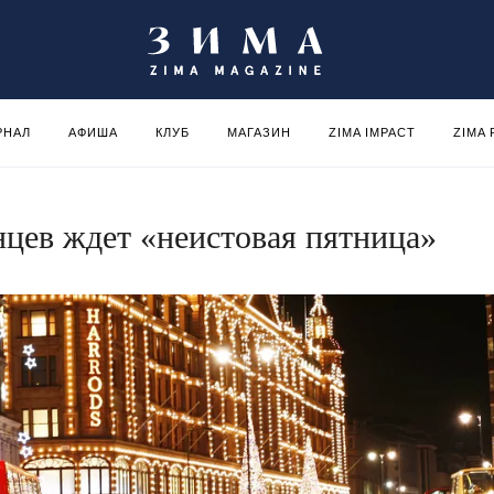
РНАЛ
АФИША
КЛУБ
МАГАЗИН
ZIMA IMPACT
ZIMA
цев ждет «неистовая пятница»