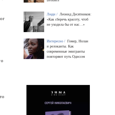
Brothers
Люди /
Леонид Десятников:
рог
«Как сберечь красоту, чтоб
не уходила бы от нас…»
Интересно /
Гомер, Нолан
и релоканты. Как
современные эмигранты
повторяют путь Одиссея
то
то