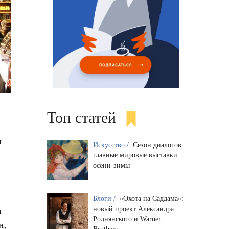
Топ статей
м
Искусство /
Сезон диалогов:
главные мировые выставки
осени-зимы
Блоги /
«Охота на Саддама»:
новый проект Александра
т
Роднянского и Warner
и,