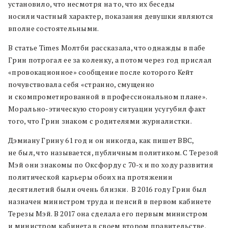
установило, что несмотря на то, что их беседы
носили частный характер, показания девушки являются
вполне состоятельными.
В статье Times Молтби рассказала, что однажды в пабе
Грин потрогал ее за коленку, а потом через год прислал
«провокационное» сообщение после которого Кейт
почувствовала себя «странно, смущенно
и скомпрометированной в профессиональном плане».
Морально-этическую сторону ситуации усугубил факт
того, что Грин знаком с родителями журналистки.
Дэмиану Грину 61 год и он никогда, как пишет BBC,
не был, что называется, публичным политиком. С Терезой
Мэй они знакомы по Оксфорду с 70-х и по ходу развития
политической карьеры обоих на протяжении
десятилетий были очень близки. В 2016 году Грин был
назначен министром труда и пенсий в первом кабинете
Терезы Мэй. В 2017 она сделала его первым министром
и министром кабинета в своем втором правительстве.