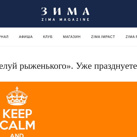
РНАЛ
АФИША
КЛУБ
МАГАЗИН
ZIMA IMPACT
ZIMA
луй рыженького». Уже празднуете