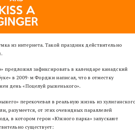
думка из интернета. Такой праздник действительно
я.
 предложил зафиксировать в календаре канадский
ке» в 2009-м Форджи написал, что в отместку
жен день «Поцелуй рыженького».
 рыжего» перекочевал в реальную жизнь из хулиганског
ли, разумеется, от этих очевидных параллелей
года, в котором герои «Южного парка» запускают
вительно существует: