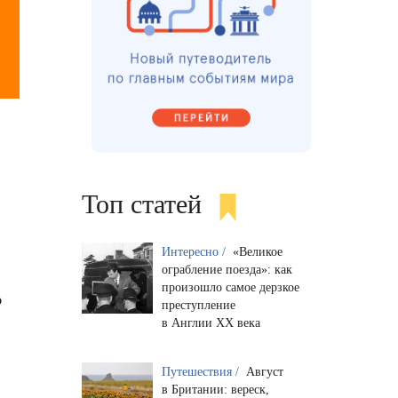
Топ статей
Интересно /
«Великое
ограбление поезда»: как
произошло самое дерзкое
о
преступление
в Англии XX века
Путешествия /
Август
в Британии: вереск,