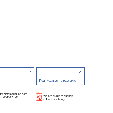
н
Подписаться на рассылку
ct@zimamagazine.com
We are proud to support
_feedback_bot
Gift of Life charity