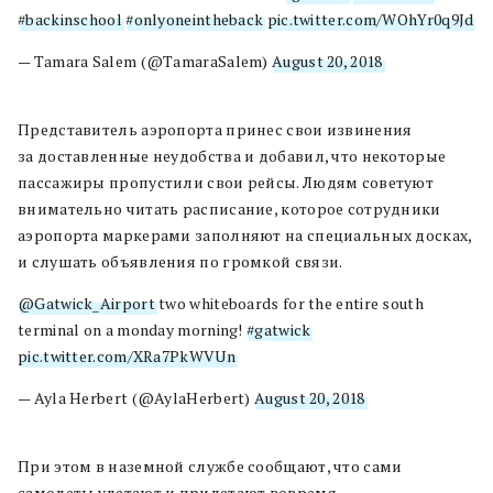
#backinschool
#onlyoneintheback
pic.twitter.com/WOhYr0q9Jd
— Tamara Salem (@TamaraSalem)
August 20, 2018
Представитель аэропорта принес свои извинения
за доставленные неудобства и добавил, что некоторые
пассажиры пропустили свои рейсы. Людям советуют
внимательно читать расписание, которое сотрудники
аэропорта маркерами заполняют на специальных досках,
и слушать объявления по громкой связи.
@Gatwick_Airport
two whiteboards for the entire south
terminal on a monday morning!
#gatwick
pic.twitter.com/XRa7PkWVUn
— Ayla Herbert (@AylaHerbert)
August 20, 2018
При этом в наземной службе сообщают, что сами
самолеты улетают и прилетают вовремя.