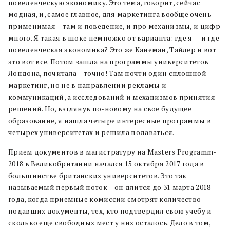
поведенческую экономику. Это тема, говорит, сейчас
модная, и, самое главное, для маркетинга вообще очень
применимая – там и поведение, и про механизмы, и цифр
много. Я такая в шоке немножко от варианта: где я — и где
поведенческая экономика? Это же Канеман, Тайлер и вот
это вот все. Потом зашла на программы университетов
Лондона, почитала – точно! Там почти один сплошной
маркетинг, но не в направлении рекламы и
коммуникаций, а исследований и механизмов принятия
решений. Но, взглянув по-новому на свое будущее
образование, я нашла четыре интересные программы в
четырех университетах и решила подаваться.
Прием документов в магистратуру на Masters Programm-
2018 в Великобритании начался 15 октября 2017 года в
большинстве британских университетов. Это так
называемый первый поток – он длится до 31 марта 2018
года, когда приемные комиссии смотрят количество
подавших документы, тех, кто подтвердил свою учебу и
сколько еще свободных мест у них осталось. Дело в том,