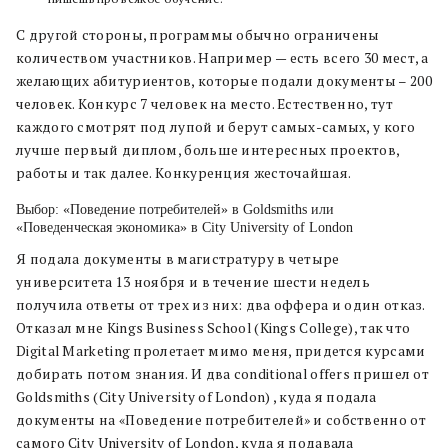
С другой стороны, программы обычно ограничены
количеством участников. Например — есть всего 30 мест, а
желающих абитуриентов, которые подали документы – 200
человек. Конкурс 7 человек на место. Естественно, тут
каждого смотрят под лупой и берут самых-самых, у кого
лучше первый диплом, больше интересных проектов,
работы и так далее. Конкуренция жесточайшая.
Выбор: «Поведение потребителей» в Goldsmiths или
«Поведенческая экономика» в City University of London
Я подала документы в магистратуру в четыре
университета 13 ноября и в течение шести недель
получила ответы от трех из них: два оффера и один отказ.
Отказал мне Kings Business School (Kings College), так что
Digital Marketing пролетает мимо меня, придется курсами
добирать потом знания. И два сonditional offers пришел от
Goldsmiths (City University of London) , куда я подала
документы на «Поведение потребителей» и собственно от
самого City University of London, куда я подавала