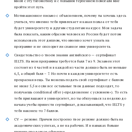
мной с эту тягомотину и с большим терпением помогали мне
пройти этот путь.
Мотивационное письмо с объяснением, почему ты хочешь здесь
учиться, что именно тебя привлекает и какая польза от тебя
будет университету и другим студентам на курсе. Моя задача
была показать, каким образом человек из России будет потом
использовать этот диплом, что именно хочет узнать на
программе и не опозорит ли славное имя университета.
Свидетельство о твоем знании английского — сертификат
IELTS. На мои программы требуется балл 7 из 9. Экзамен этот
состоит из 4 частей и в каждой из части должно быть не меньше
6,5, а общий балл – 7. Но почти в каждом университете есть
прекрасная вещь. Ты можешь подать свой сертификат с баллом
не ниже 5,5 и если все остальные твои данные подходят, то
получаешь сonditional offer («предложение с условием»). То есть
тебя приглашают в университет, но ты обязуешься за неделю до
начала учебы принести сертификат, доказывающий, что IELTS у
тебя наконец-то 7 баллов.
CV — резюме. Причем построено твое резюме должно быть на
академических успехах, а не на рабочих. И в навыках больше
пишешь про всякое обучение.