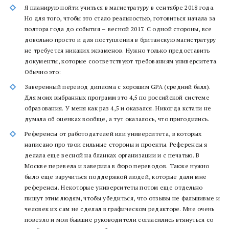
Я планирую пойти учиться в магистратуру в сентябре 2018 года.
Но для того, чтобы это стало реальностью, готовиться начала за
полтора года до события – весной 2017. С одной стороны, все
довольно просто и для поступления в британскую магистратуру
не требуется никаких экзаменов. Нужно только предоставить
документы, которые соответствуют требованиям университета.
Обычно это:
Заверенный перевод диплома с хорошим GPA (средний балл).
Для моих выбранных программ это 4,5 по российской системе
образования. У меня как раз 4,5 и оказался. Никогда кстати не
думала об оценках вообще, а тут оказалось, что пригодились.
Референсы от работодателей или университета, в которых
написано про твои сильные стороны и проекты. Референсы я
делала еще весной на бланках организации и с печатью. В
Москве перевела и заверила в бюро переводов. Также нужно
было еще заручиться поддержкой людей, которые дали мне
референсы. Некоторые университеты потом еще отдельно
пишут этим людям, чтобы убедиться, что отзывы не фальшивые и
человек их сам не сделал в графическом редакторе. Мне очень
повезло и мои бывшие руководители согласились втянуться со