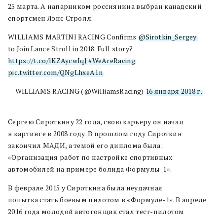
25 марта. А напарником россиянина выбран канадский
спортсмен Лэнс Стролл.
WILLIAMS MARTINI RACING Confirms
@Sirotkin_Sergey
to Join Lance Stroll in 2018. Full story?
https://t.co/lKZAycwIqJ
#WeAreRacing
pic.twitter.com/QNgLhxeA1n
— WILLIAMS RACING (@WilliamsRacing)
16 января 2018 г.
Сергею Сироткину 22 года, свою карьеру он начал
в картинге в 2008 году. В прошлом году Сироткин
закончил МАДИ, а темой его диплома была:
«Организация работ по настройке спортивных
автомобилей на примере болида Формулы-1».
В феврале 2015 у Сироткина была неудачная
попытка стать боевым пилотом в «Формуле-1». В апреле
2016 года молодой автогонщик стал тест-пилотом