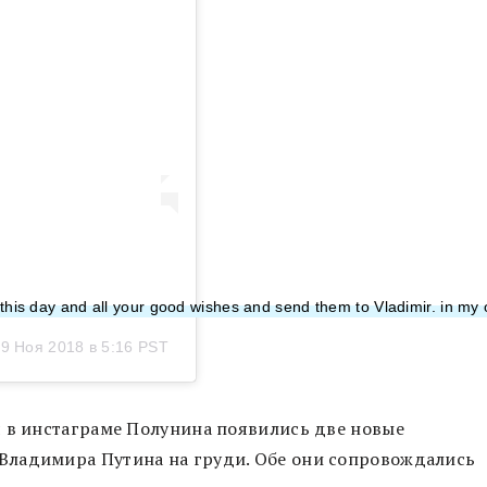
se this day and all your good wishes and send them to Vladimir. 
9 Ноя 2018 в 5:16 PST
я в инстаграме Полунина появились две новые
Владимира Путина на груди. Обе они сопровождались