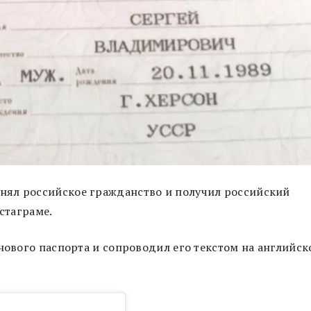
нял российское гражданство и получил российский
нстаграме.
 нового паспорта и сопроводил его текстом на английс