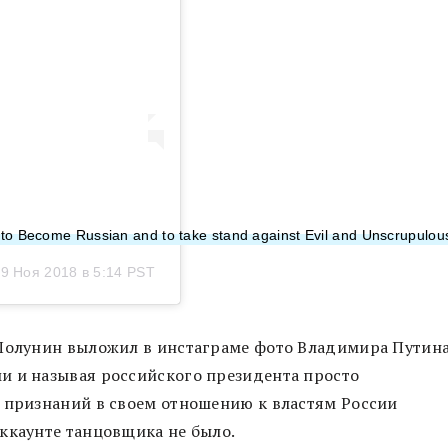
 to Become Russian and to take stand against Evil and Unscrupul
9 Ноя 2018 в 5:14 PST
 Полунин выложил в инстаграме фото Владимира Путина
и и называя российского президента просто
х признаний в своем отношению к властям России
ккаунте танцовщика не было.