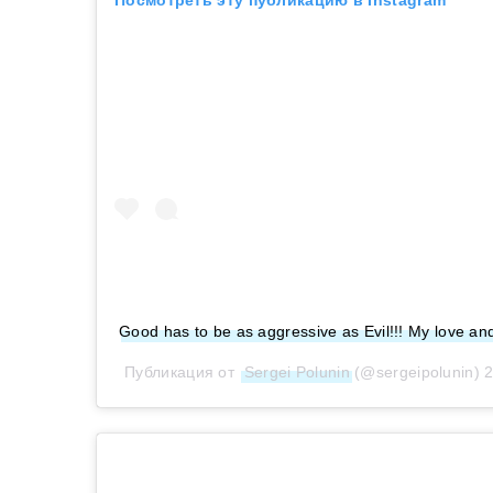
Посмотреть эту публикацию в Instagram
Good has to be as aggressive as Evil!!! My love 
Публикация от
Sergei Polunin
(@sergeipolunin)
2