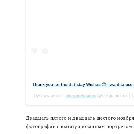
Thank you for the Birthday Wishes 🙂 I want to u
Публикация от
Sergei Polunin
(@sergeipolunin)
1
Двадцать пятого и двадцать шестого ноябр
фотографии с вытатуированным портретом 