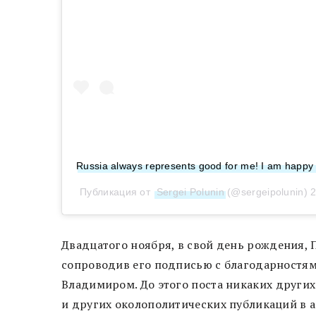
Russia always represents good for me! I am happy
Публикация от
Sergei Polunin
(@sergeipolunin)
2
Двадцатого ноября, в свой день рождения,
сопроводив его подписью с благодарностям
Владимиром. До этого поста никаких други
и других околополитических публикаций в а