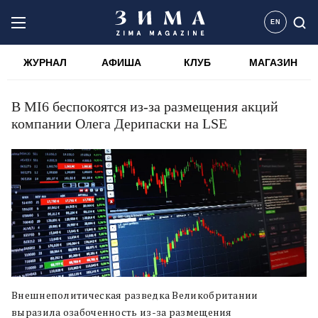
EN
ЖУРНАЛ
АФИША
КЛУБ
МАГАЗИН
В MI6 беспокоятся из-за размещения акций
компании Олега Дерипаски на LSE
Внешнеполитическая разведка Великобритании
выразила озабоченность из-за размещения