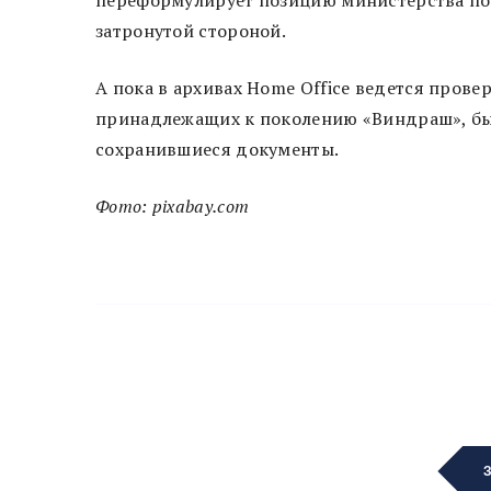
переформулирует позицию министерства по 
затронутой стороной.
А пока в архивах Home Office ведется прове
принадлежащих к поколению «Виндраш», бы
сохранившиеся документы.
Фото: pixabay.com