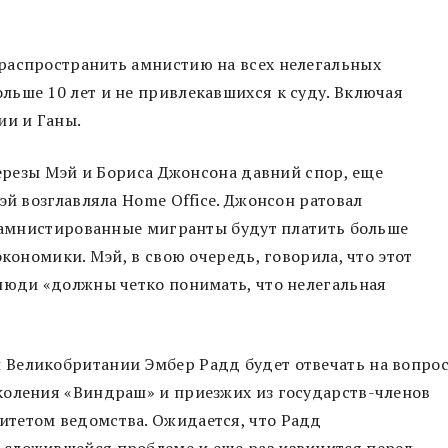
распространить амнистию на всех нелегальных
ьше 10 лет и не привлекавшихся к суду. Включая
ии и Ганы.
Терезы Мэй и Бориса Джонсона давний спор, еще
эй возглавляла Home Office. Джонсон ратовал
о амнистированные мигранты будут платить больше
экономики. Мэй, в свою очередь, говорила, что этот
люди «должны четко понимать, что нелегальная
 Великобритании Эмбер Радд будет отвечать на вопро
коления «Виндраш» и приезжих из государств-членов
тетом ведомства. Ожидается, что Радд