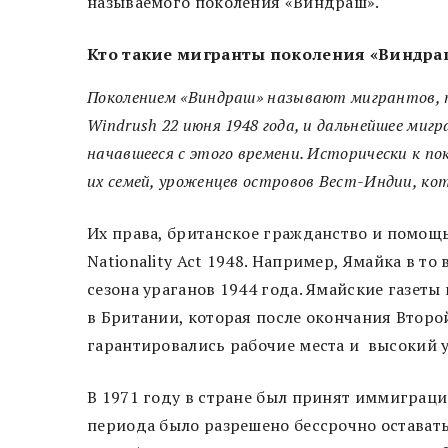
называемого поколения «Виндраш».
Кто такие мигранты поколения «Виндра
Поколением «Виндраш» называют мигрантов, 
Windrush 22 июня 1948 года, и дальнейшее миг
начавшееся с этого времени. Исторически к п
их семей, уроженцев островов Вест-Индии, кот
Их права, британское гражданство и помощь 
Nationality Act 1948. Например, Ямайка в т
сезона ураганов 1944 года. Ямайские газет
в Британии, которая после окончания Второ
гарантировались рабочие места и высокий 
В 1971 году в стране был принят иммиграци
периода было разрешено бессрочно остават