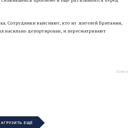
сложившейся проблеме и еще раз извинится перед
рка. Сотрудники выясняют, кто из жителей Британии,
л насильно депортирован, и пересматривают
25/04/
ЗАГРУЗИТЬ ЕЩЁ