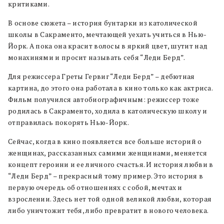
критиками.
В основе сюжета – история бунтарки из католической
школы в Сакраменто, мечтающей уехать учиться в Нью-
Йорк. А пока она красит волосы в яркий цвет, шутит над
монахинями и просит называть себя “Леди Берд”.
Для режиссера Греты Гервиг “Леди Берд” – дебютная
картина, до этого она работала в кино только как актриса.
Фильм получился автобиографичным: режиссер тоже
родилась в Сакраменто, ходила в католическую школу и
отправилась покорять Нью-Йорк.
Сейчас, когда в кино появляется все больше историй о
женщинах, рассказанных самими женщинами, меняется
концепт героини и ее личного счастья. И история любви в
“Леди Берд” – прекрасный тому пример. Это история в
первую очередь об отношениях с собой, мечтах и
взрослении. Здесь нет той одной великой любви, которая
либо уничтожит тебя, либо превратит в нового человека.