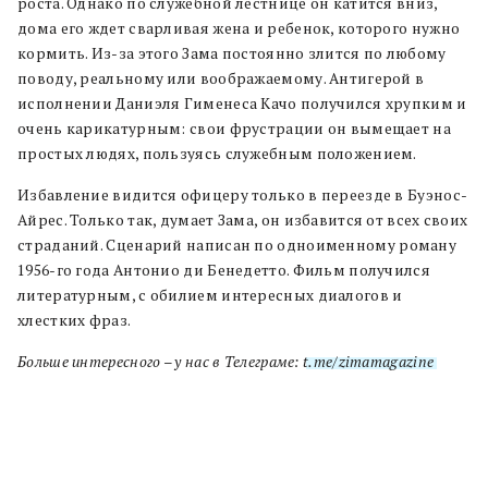
роста. Однако по служебной лестнице он катится вниз,
дома его ждет сварливая жена и ребенок, которого нужно
кормить. Из-за этого Зама постоянно злится по любому
поводу, реальному или воображаемому. Антигерой в
исполнении Даниэля Гименеса Качо получился хрупким и
очень карикатурным: свои фрустрации он вымещает на
простых людях, пользуясь служебным положением.
Избавление видится офицеру только в переезде в Буэнос-
Айрес. Только так, думает Зама, он избавится от всех своих
страданий.
Сценарий написан по одноименному
роману
1956-го года Антонио ди Бенедетто. Фильм получился
литературным, с обилием интересных диалогов и
хлестких фраз.
Больше интересного – у нас в Телеграме:
t.me/zimamagazine