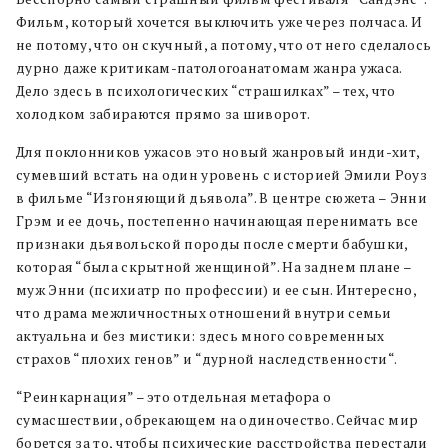
Фильм, который хочется выключить уже через полчаса. И
не потому, что он скучный, а потому, что от него сделалось
дурно даже критикам-патологоанатомам жанра ужаса.
Дело здесь в психологических “страшилках” – тех, что
холодком забираются прямо за шиворот.
Для поклонников ужасов это новый жанровый инди-хит,
сумевший встать на один уровень с историей Эмили Роуз
в фильме “Изгоняющий дьявола”. В центре сюжета – Энни
Грэм и ее дочь, постепенно начинающая перенимать все
признаки дьявольской породы после смерти бабушки,
которая “была скрытной женщиной”. На заднем плане –
муж Энни (психиатр по профессии) и ее сын. Интересно,
что драма межличностных отношений внутри семьи
актуальна и без мистики: здесь много современных
страхов “плохих генов” и “дурной наследственности“.
“Реинкарнация” – это отдельная метафора о
сумасшествии, обрекающем на одиночество. Сейчас мир
борется за то, чтобы психические расстройства перестали