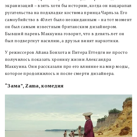
экранизаций – взять хотя бы историю, когда он нацарапал
ругательства на подкладке костюма принца Чарльза. Его
самоубийство в 40 лет было неожиданным – на тот момент
он был самым известным британским дизайнером.
Бывший парень Маккуина говорит, что в девять лет он
был подвергнут насилию, а друзья винят наркотики.
У режиссеров Айана Бонхота и Питера Еттедги не просто
получилось показать хронику жизни Александра
Маккуина. Они рассказали про его влияние на мир моды,
которое продолжилось и после смерти дизайнера.
“Зама”, Zama, комедия