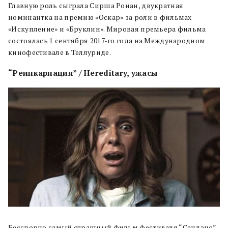
Главную роль сыграла Сирша Ронан, двукратная
номинантка на премию «Оскар» за роли в фильмах
«Искупление» и «Бруклин». Мировая премьера фильма
состоялась 1 сентября 2017-го года на Международном
кинофестивале в Теллуриде.
“Реинкарнация” / Hereditary, ужасы
Бесспорно самый страшный фильм фестиваля “Сандэнс”.