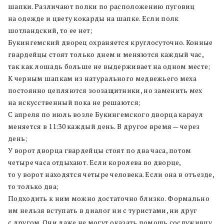
шапки. Различают полки по расположению пуговиц
на одежде и цвету кокарды на шапке. Если полк
шотландский, то ее нет;
Букингемский дворец охраняется круглосуточно. Конные
гвардейцы стоят только днем и меняются каждый час,
так как лошадь больше не выдерживает на одном месте;
К черным шапкам из натурального медвежьего меха
постоянно цепляются зоозащитники, но заменить мех
на искусственный пока не решаются;
С апреля по июль возле Букингемского дворца караул
меняется в 11:30 каждый день. В другое время — через
день;
У ворот дворца гвардейцы стоят по два часа, потом
четыре часа отдыхают. Если королева во дворце,
то у ворот находятся четыре человека. Если она в отъезде,
то только два;
Подходить к ним можно достаточно близко. Формально
им нельзя вступать в диалог ни с туристами, ни друг
с другом. Они даже не могут оказать помощь сослуживцу,