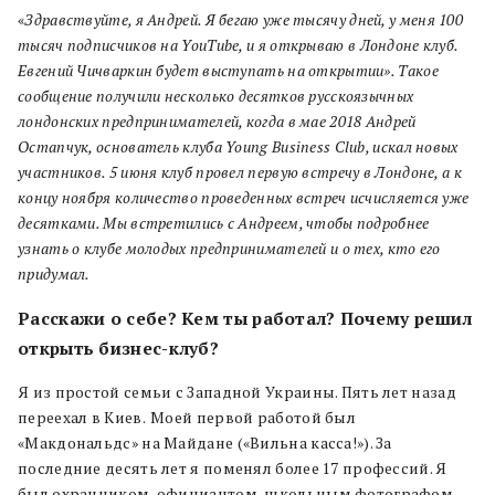
«
Здравствуйте, я Андрей. Я бегаю уже тысячу дней, у меня 100
тысяч подписчиков на YouTube, и я открываю в Лондоне клуб.
Евгений Чичваркин будет выступать на открытии». Такое
сообщение получили несколько десятков русскоязычных
лондонских предпринимателей, когда в мае 2018 Андрей
Остапчук, основатель клуба Young Business Club, искал новых
участников. 5 июня клуб провел первую встречу в Лондоне, а к
концу ноября количество проведенных встреч исчисляется уже
десятками. Мы встретились с Андреем, чтобы подробнее
узнать о клубе молодых предпринимателей и о тех, кто его
придумал.
Расскажи о себе? Кем ты работал? Почему решил
открыть бизнес-клуб?
Я из простой семьи с Западной Украины. Пять лет назад
переехал в Киев.
Моей первой работой был
«Макдональдс» на Майдане («Вильна касса!»). За
последние десять лет я поменял более 17 профессий. Я
был охранником, официантом, школьным фотографом.