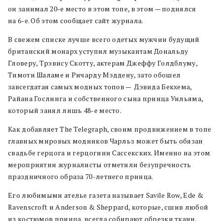
он занимал 20-е место в этом топе, в этом — поднялся
на 6-е. Об этом сообщает сайт журнала.
В свежем списке лучше всего одетых мужчин будущий
британский монарх уступил музыкантам Дональду
Гловеру, Трэвису Скотту, актерам Джеффу Голдблуму,
Тимоти Шаламе и Ричарду Мэддену, зато обошел
завсегдатая самых модных топов — Дэвида Бекхема,
Райана Гослинга и собственного сына принца Уильяма,
который занял лишь 48-е место.
Как добавляет The Telegraph, своим продвижением в топе
главных мировых модников Чарльз может быть обязан
свадьбе герцога и герцогини Сассекских. Именно на этом
мероприятии журналисты отметили безупречность
праздничного образа 70-летнего принца.
Его любимыми ателье газета называет Savile Row, Ede &
Ravenscroft и Anderson & Sheppard, которые, сшив любой
из костюмов принца, всегда собирают обрезки ткани,