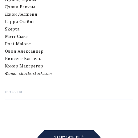
Дэвид Бекхэм
Джон Ледженд
Гарри Стайлз
Skepta
Мэтт Смит
Post Malone
Олли Александер
Винсент Кассель
Конор Макгрегор
Фото: shutterstock.com
03/12/2018
ЗАГРУЗИТЬ ЕЩЁ