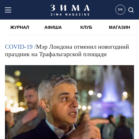
EN
ЖУРНАЛ
АФИША
КЛУБ
МАГАЗИН
COVID-19 /
Мэр Лондона отменил новогодний
праздник на Трафальгарской площади