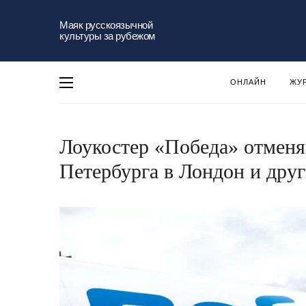
Маяк русскоязычной
культуры за рубежом
ОНЛАЙН
ЖУ
Лоукостер «Победа» отменя
Петербурга в Лондон и дру