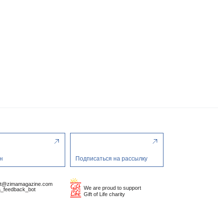
н
Подписаться на рассылку
ct@zimamagazine.com
We are proud to support
_feedback_bot
Gift of Life charity