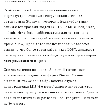
сообщества в Великобритании.
Свой ежегодный список самых вовлеченных
в трудоустройство LGBT сотрудников составила
организация Stonewall, которая в Великобритании
занимается правами людей LGBT и BAME (Black, Asian,
and minority ethnic — аббревиатура для чернокожих,
азиатов и представителей этнических меньшинств, —
прим. ZIMA). Прошлогоднее исследование Stonewall
выявило, что более трети работников LGBT, скрывают
свою принадлежность к сообществу из-за страха перед
дискриминацией в офисе.
Список лидеров по версии Stonewall в этом году
возглавила юридическая фирма Pinsent Masons,
а в топ-100 также вошла британская служба
контрразведки MI5 (4-е место), много университетов,
банковские структуры и министерство юстиции. Служба
внешнеполитической разведки Великобритании попала
на 86-е место.