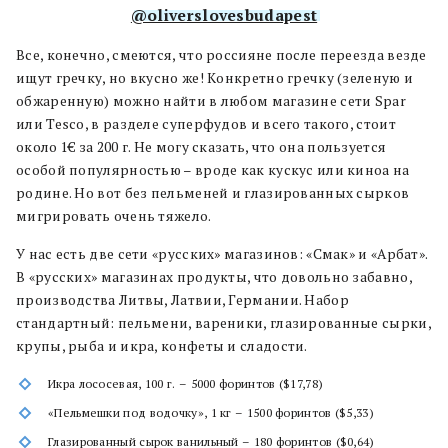
@oliverslovesbudapest
Все, конечно, смеются, что россияне после переезда везде
ищут гречку, но вкусно же! Конкретно гречку (зеленую и
обжаренную) можно найти в любом магазине сети Spar
или Tesco, в разделе суперфудов и всего такого, стоит
около 1€ за 200 г. Не могу сказать, что она пользуется
особой популярностью – вроде как кускус или киноа на
родине. Но вот без пельменей и глазированных сырков
мигрировать очень тяжело.
У нас есть две сети «русских» магазинов: «Смак» и «Арбат».
В «русских» магазинах продукты, что довольно забавно,
производства Литвы, Латвии, Германии. Набор
стандартный: пельмени, вареники, глазированные сырки,
крупы, рыба и икра, конфеты и сладости.
Икра лососевая, 100 г. – 5000 форинтов ($17,78)
«Пельмешки под водочку», 1 кг – 1500 форинтов ($5,33)
Глазированный сырок ванильный – 180 форинтов ($0,64)