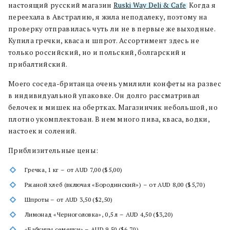
настоящий русский магазин
Ruski Way Deli & Cafe
. Когда я
переехала в Австралию, я жила неподалеку, поэтому на
проверку отправилась чуть ли не в первые же выходные.
Купила гречки, кваса и шпрот. Ассортимент здесь не
только российский, но и польский, болгарский и
прибалтийский.
Моего соседа-британца очень умилили конфеты на развес
в индивидуальной упаковке. Он долго рассматривал
белочек и мишек на обертках. Магазинчик небольшой, но
плотно укомплектован. В нем много пива, кваса, водки,
настоек и солений.
Приблизительные цены:
Гречка, 1 кг – от AUD 7,00 ($5,00)
Ржаной хлеб (включая «Бородинский») – от AUD 8,00 ($5,70)
Шпроты – от AUD 3,50 ($2,50)
Лимонад «Черноголовка», 0,5 л – AUD 4,50 ($3,20)
«Бабкины семечки» – AUD 9,50 ($6,70)