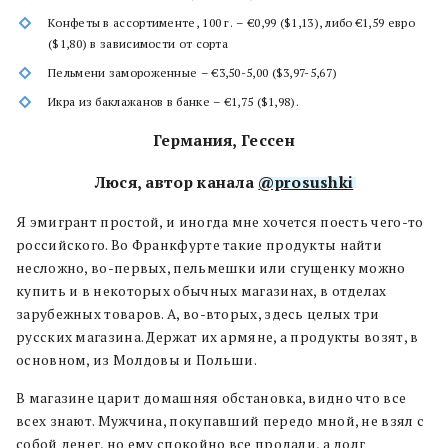
Конфеты в ассортименте, 100 г. – €0,99 ($1,13), либо €1,59 евро
($1,80) в зависимости от сорта
Пельмени замороженные – €3,50-5,00 ($3,97-5,67)
Икра из баклажанов в банке – €1,75 ($1,98).
Германия, Гессен
Люся, автор канала
@prosushki
Я эмигрант простой, и иногда мне хочется поесть чего-то
российского. Во Франкфурте такие продукты найти
несложно, во-первых, пельмешки или сгущенку можно
купить и в некоторых обычных магазинах, в отделах
зарубежных товаров. А, во-вторых, здесь целых три
русских магазина. Держат их армяне, а продукты возят, в
основном, из Молдовы и Польши.
В магазине царит домашняя обстановка, видно что все
всех знают. Мужчина, покупавший передо мной, не взял с
собой денег, но ему спокойно все продали, а долг