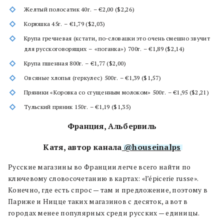
Желтый полосатик 40г. – €2,00 ($2,26)
Корюшка 45г. – €1,79 ($2,03)
Крупа гречневая (кстати, по-словацки это очень смешно звучит
для русскоговорящих – «поганка») 700г. – €1,89 ($2,14)
Крупа пшенная 800г. – €1,77 ($2,00)
Овсяные хлопья (геркулес) 500г. – €1,39 ($1,57)
Пряники «Коровка со сгущенным молоком» 500г. – €1,95 ($2,21)
Тульский пряник 150г. – €1,19 ($1,35)
Франция, Альбервиль
Катя, автор канала
@houseinalps
Русские магазины во Франции легче всего найти по
ключевому словосочетанию в картах: «l’épicerie russe».
Конечно, где есть спрос — там и предложение, поэтому в
Париже и Ницце таких магазинов с десяток, а вот в
городах менее популярных среди русских — единицы.