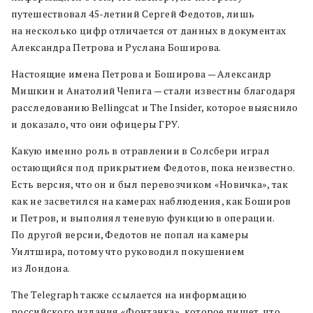
путешествовал 45-летний Сергей Федотов, лишь
на несколько цифр отличается от данных в документах
Александра Петрова и Руслана Боширова.
Настоящие имена Петрова и Боширова — Александр
Мишкин и Анатолий Чепига — стали известны благодаря
расследованию Bellingcat и The Insider, которое выяснило
и доказало, что они офицеры ГРУ.
Какую именно роль в отравлении в Солсбери играл
остающийся под прикрытием Федотов, пока неизвестно.
Есть версия, что он и был перевозчиком «Новичка», так
как не засветился на камерах наблюдения, как Боширов
и Петров, и выполнял теневую функцию в операции.
По другой версии, Федотов не попал на камеры
Уилтшира, потому что руководил покушением
из Лондона.
The Telegraph также ссылается на информацию
российского издания «Фонтанка», которое пишет, что