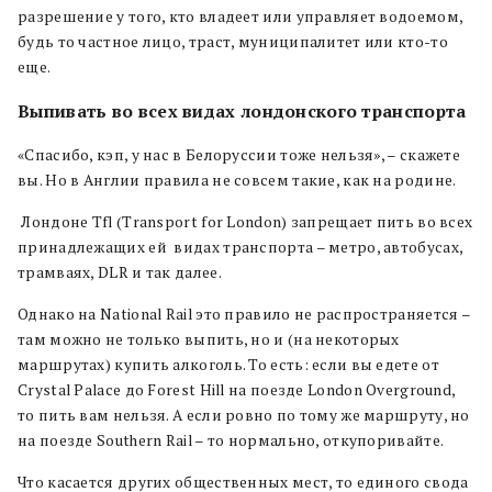
разрешение у того, кто владеет или управляет водоемом,
будь то частное лицо, траст, муниципалитет или кто-то
еще.
Выпивать во всех видах лондонского транспорта
«Спасибо, кэп, у нас в Белоруссии тоже нельзя», – скажете
вы. Но в Англии правила не совсем такие, как на родине.
Лондоне Tfl (Transport for London) запрещает пить во всех
принадлежащих ей видах транспорта – метро, автобусах,
трамваях, DLR и так далее.
Однако на National Rail это правило не распространяется –
там можно не только выпить, но и (на некоторых
маршрутах) купить алкоголь. То есть: если вы едете от
Crystal Palace до Forest Hill на поезде London Overground,
то пить вам нельзя. А если ровно по тому же маршруту, но
на поезде Southern Rail – то нормально, откупоривайте.
Что касается других общественных мест, то единого свода