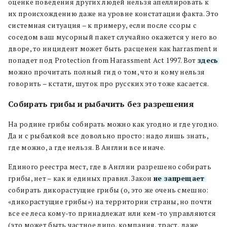
оценке поведения других людей нельзя апеллировать к
их происхождению даже на уровне констатации факта. Это
системная ситуация – к примеру, если после ссоры с
соседом ваш мусорный пакет случайно окажется у него во
дворе, то инцидент может быть расценен как harrasment и
попадет под Protection from Harassment Act 1997. Вот
здесь
можно прочитать полный гид о том, что и кому нельзя
говорить – кстати, шуток про русских это тоже касается.
Собирать грибы и рыбачить без разрешения
На родине грибы собирать можно как угодно и где угодно.
Да и с рыбалкой все довольно просто: надо лишь знать,
где можно, а где нельзя. В Англии все иначе.
Единого реестра мест, где в Англии разрешено собирать
грибы, нет – как и единых правил. Закон
не запрещает
собирать дикорастущие грибы (о, это же очень смешно:
«дикорастущие грибы») на территории страны, но почти
все ее леса кому-то принадлежат или кем-то управляются
(это может быть частное лицо, компания, траст, даже