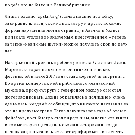
подобного не было и в Великобритании.
Лишь недавно ‘upskirting’ (заглядывание под юбку,
задирание платья, съемка на камеру и другие похожие
формы нарушения личных границ) в Англии и Уэльсе
признали уголовно наказуемым преступлением – теперь
за такие «невинные шутки» можно получить срок до двух
лет.
На серьезный уровень проблему вывела 27-летняя Джина
Мартин, которая на одном из летних лондонских
фестивалей в июле 2017 года стала жертвой апскертинга.
Во время концерта к ней приблизился незнакомый
мужчина, просунул руку с телефоном между ног и стал
фотографировать. Джина обратилась в полицию и очень
удивилась, когда ей сообщили, что никакого наказания за
это не предусмотрено. Тогда девушка написала об этом в
фейсбуке, пост быстро стал виральным, многие женщины
в комментариях делились своими историями, когда
незнакомцы пытались их сфотографировать или снять