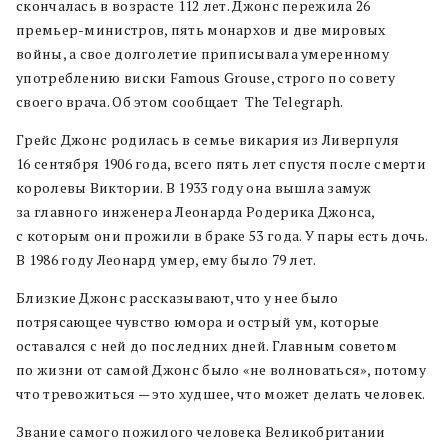
скончалась в возрасте 112 лет. Джонс пережила 26
премьер-министров, пять монархов и две мировых
войны, а свое долголетие приписывала умеренному
употреблению виски Famous Grouse, строго по совету
своего врача. Об этом сообщает The Telegraph.
Грейс Джонс родилась в семье викария из Ливерпуля
16 сентября 1906 года, всего пять лет спустя после смерти
королевы Виктории. В 1933 году она вышла замуж
за главного инженера Леонарда Родерика Джонса,
с которым они прожили в браке 53 года. У пары есть дочь.
В 1986 году Леонард умер, ему было 79 лет.
Близкие Джонс рассказывают, что у нее было
потрясающее чувство юмора и острый ум, которые
оставался с ней до последних дней. Главным советом
по жизни от самой Джонс было «не волноваться», потому
что тревожиться — это худшее, что может делать человек.
Звание самого пожилого человека Великобритании