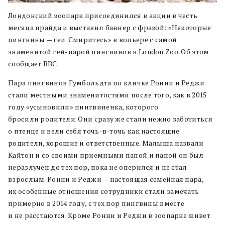
Лондонский зоопарк присоединился в акции в честь
месяца прайда и выставил баннер с фразой: «Некоторые
пингвины — геи. Смиритесь» в вольере с самой
знаменитой гей-парой пингвинов в London Zoo. Об этом
сообщает BBC.
Пара пингвинов Гумбольдта по кличке Ронни и Реджи
стали местными знаменитостями после того, как в 2015
году «усыновили» пингвиненка, которого
бросили родители. Они сразу же стали нежно заботиться
о птенце и вели себя точь-в-точь как настоящие
родители, хорошие и ответственные. Малыша назвали
Кайтон и со своими приемными папой и папой он был
неразлучен до тех пор, пока не оперился и не стал
взрослым. Ронни и Реджи — настоящая семейная пара,
их особенные отношения сотрудники стали замечать
примерно в 2014 году, с тех пор пингвины вместе
и не расстаются. Кроме Ронни и Реджи в зоопарке живет