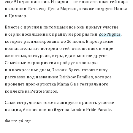
еще 91 один пингвин. И парни — не единственная гей пара
в колонии. Есть еще Дев и Мартин, а также подруги Надья
и Циммер.
Вместе с другими питомцами все они примут участие
в серии посвященных прайду мероприятий
Zoo Nights
,
которые распланированы до 26 июля. В программе:
познавательные истории о гей-отношениях в мире
животных, экскурсии, игры, еда и многое другое.
Семейные мероприятия пройдут в зоопарке
и в воскресенье днем, 7 июля. Здесь готовят шоу
рассказов под названием Rainbow Families, которое
проведет дрэг-артистка Mama G из театрального
коллектива Petite Pantos.
Сами сотрудники тоже планируют принять участие
в акции, 6 июля они выйдут на London Pride Parade.
Фото: zsl.org