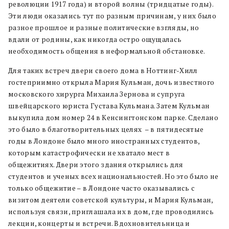
революции 1917 года) и второй волны (тридцатые годы).
Эти люди оказались тут по разным причинам, у них было
разное прошлое и разные политические взгляды, но
вдали от родины, как никогда остро ощущалась
необходимость общения в неформальной обстановке.
Для таких встреч двери своего дома в Ноттинг-Хилл
гостеприимно открыла Мария Кульман, дочь известного
московского хирурга Михаила Зернова и супруга
швейцарского юриста Густава Кульмана. Затем Кульман
выкупила дом номер 24 в Кенсингтонском парке. Сделано
это было в благотворительных целях
– в пятидесятые
годы в Лондоне было много иностранных студентов,
которым катастрофически не хватало мест в
общежитиях. Двери этого здания открылись для
студентов и ученых всех национальностей. Но это было не
только общежитие – в Лондоне часто оказывались с
визитом деятели советской культуры, и Мария Кульман,
используя связи, приглашала их в дом, где проводились
лекции, концерты и встречи. Вдохновительница и