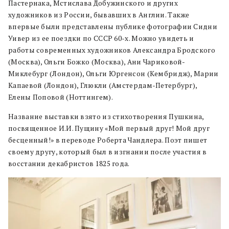
Пастернака, Мстислава Добужинского и других
художников из России, бывавших в Англии. Также
впервые были представлены публике фотографии Сидни
Уивер из ее поездки по СССР 60-х. Можно увидеть и
работы современных художников Александра Бродского
(Москва), Ольги Божко (Москва), Ани Чариковой-
Миклебург (Лондон), Ольги Юргенсон (Кембридж), Марии
Капаевой (Лондон), Глюкли (Амстердам-Петербург),
Елены Поповой (Ноттингем).
Название выставки взято из стихотворения Пушкина,
посвященное И.И. Пущину «Мой первый друг! Мой друг
бесценный!» в переводе Роберта Чандлера. Поэт пишет
своему другу, который был в изгнании после участия в
восстании декабристов 1825 года.