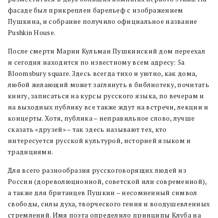
фасаде был прикреплен барельеф с изображением
Пушкина, и собрание получило официальное название
Pushkin House.
После смерти Марии Кульман Пушкинский дом переехал
и сегодня находится по известному всем адресу: 5а
Bloomsbury square.
Здесь всегда тихо и уютно, как дома,
любой желающий может заглянуть в библиотеку, почитать
книгу, записаться на курсы русского языка, по вечерам и
на выходных публику все также ждут на встречи, лекции и
концерты. Хотя, публика – неправильное слово, лучше
сказать «друзей» – так здесь называют тех, кто
интересуется русской культурой, историей языком и
традициями.
Для всего разнообразия русскоговорящих людей из
России (дореволюционной, советской или современной),
а также для британцев Пушкин – несомненный символ
свободы, силы духа, творческого гения и воодушевленных
стремлений. Имя поэта определило принципы Клуба на