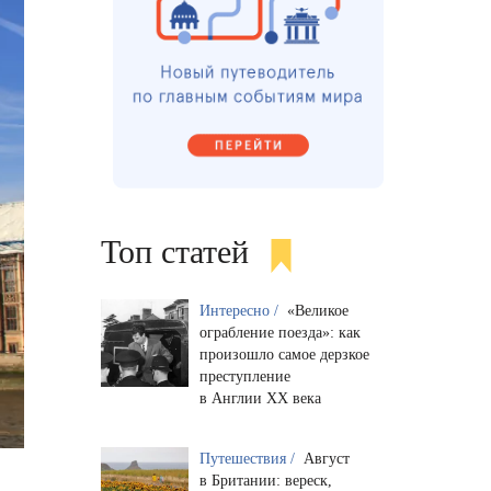
Топ статей
Интересно /
«Великое
ограбление поезда»: как
произошло самое дерзкое
преступление
в Англии XX века
Путешествия /
Август
в Британии: вереск,