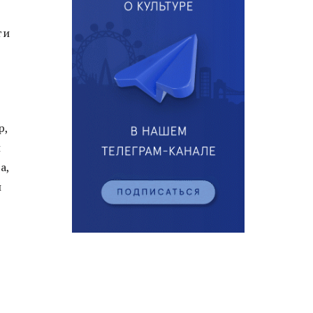
ти
р,
и
а,
й