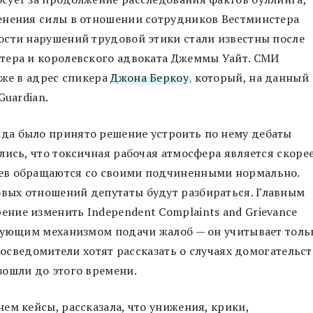
енения силы в отношении сотрудников Вестминстера
ости нарушений трудовой этики стали известны после
тера и королевского адвоката Джеммы Уайт. СМИ
аже в адрес спикера
Джона Беркоу
, который, на данный
Guardian.
да было принято решение устроить по нему дебаты
лись, что токсичная рабочая атмосфера является скоре
ев обращаются со своими подчиненными нормально.
вых отношений депутаты будут разбираться. Главным
ние изменить Independent Complaints and Grievance
твующим механизмом подачи жалоб — он учитывает толь
 осведомители хотят рассказать о случаях домогательст
зошли до этого времени.
ем кейсы, рассказала, что унижения, крики,