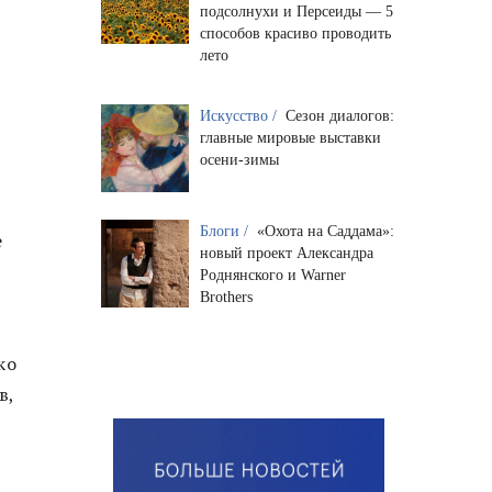
подсолнухи и Персеиды — 5
способов красиво проводить
лето
Искусство /
Сезон диалогов:
главные мировые выставки
осени-зимы
Блоги /
«Охота на Саддама»:
е
новый проект Александра
Роднянского и Warner
Brothers
ко
в,