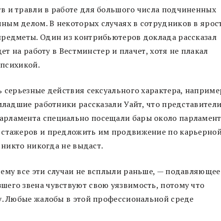
в и травли в работе для большого числа подчиненных
ным делом. В некоторых случаях в сотрудников в ярос
предметы. Один из контрибьютеров доклада рассказал
дет на работу в Вестминстер и плачет, хотя не плакал
 психикой.
ь серьезные действия сексуального характера, наприме
 младшие работники рассказали Уайт, что представител
арламента специально посещали бары около парламент
 стажеров и предложить им продвижение по карьерно
х никто никогда не выдаст.
ему все эти случаи не всплыли раньше, — подавляющее
шего звена чувствуют свою уязвимость, потому что
у. Любые жалобы в этой профессиональной среде