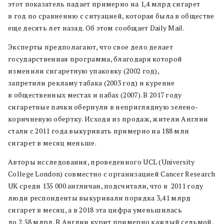
этот показатель падает примерно на 1,4 млрд сигарет
в год по сравнению с ситуацией, которая была в обществе
еще десять лет назад. Об этом сообщает Daily Mail.
Эксперты предполагают, что свое дело делает
государственная программа, благодаря которой
изменили сигаретную упаковку (2002 год),
запретили рекламу табака (2003 год) и курение
в общественных местах и пабах (2007). В 2017 году
сигаретные пачки обернули в неприглядную зелено-
коричневую обертку. Исходя из продаж, жители Англии
стали с 2011 года выкуривать примерно на 188 млн
сигарет в месяц меньше.
Авторы исследования, проведенного UCL (University
College London) совместно с организацией Cancer Research
UK среди 135 000 англичан, подсчитали, что в 2011 году
люди респонденты выкуривали порядка 3,41 млрд
сигарет в месяц, а в 2018 эта цифра уменьшилась
до 2,58 млрд. В Англии курит примерно каждый седьмой,